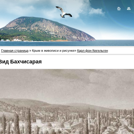
Главная страница
» Крым в живописи и рисунке»
Карл фон Кюгельген
Вид Бахчисарая