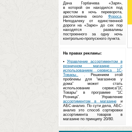
Дача Горбачева «Заря»,
в которой он находился под
арестом в ночь переворота,
расположена около
Фороса
.
Неподалеку от единственной
дороги на «Зарю» до сих пор
находятся развалины
построенного за одну ночь
контрольно-пропускного пункта.
На правах рекламы:
•
Управление ассортиментом в
розничном магазине с
использованием сервиса 1С-
Товары..
. Решением этой
проблемы для “магазинов у
дома” может стать
использование сервиса“1С
Товары” в программе “1С
Розница”. Управление
ассортиментом в магазине
и
АБС-анализ. По сути дела, АБС-
анализ это способ сортировки
ассортимента товаров в
магазине по принципу 20/80.