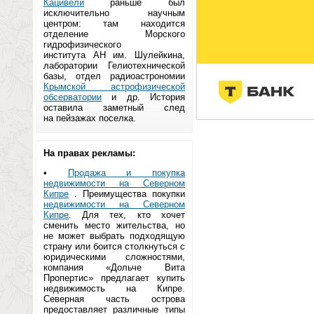
Кацивели
раньше был
исключительно научным
центром: там находится
отделение Морского
гидрофизического
института АН им. Шулейкина,
лаборатории Гелиотехнической
базы, отдел радиоастрономии
Крымской астрофизической
обсерватории
и др. История
оставила заметный след
на пейзажах поселка.
На правах рекламы:
•
Продажа и покупка
недвижимости на Северном
Кипре
. Преимущества покупки
недвижимости на Северном
Кипре
. Для тех, кто хочет
сменить место жительства, но
не может выбрать подходящую
страну или боится столкнуться с
юридическими сложностями,
компания «Дольче Вита
Пропертис» предлагает купить
недвижимость на Кипре.
Северная часть острова
предоставляет различные типы