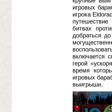
крупные выи
игровых бара
игрока Eldora
путешествие
битвах прот
добраться до
могуществ
воспользов
включается с
герой «ускор
время котор
игровых бара
выигрыши.