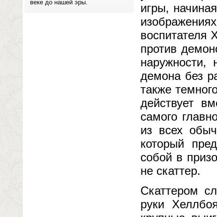
веке до нашей эры.
игры, начиная
изображениях
воспитателя Х
против демон
наружности, 
демона без р
также темног
действует вм
самого главн
из всех обыч
который пре
собой в приз
не скаттер.
Скаттером сл
руки Хеллбо