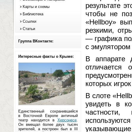
результате эт
Карты и схемы
чтобы не по
Библиотека
«Hellboy» вы
Ссылки
резкими, отр
Статьи
— графика по
Группа ВКонтакте:
с эмулятором
Интересные факты о Крыме:
В аппарате 
отличается 
предусмотре
которых игрок
В слоте «Hell
увидеть в к
частности,
Единственный сохранившийся
в Восточной Европе античный
используются
театр находится в
Херсонесе
.
Он вмещал более двух тысяч
указывающие
зрителей, а построен был в III