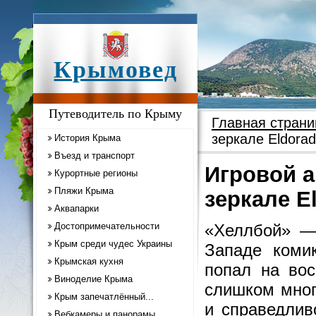
Крымовед
Путеводитель по Крыму
Главная страни
зеркале Eldorad
История Крыма
Въезд и транспорт
Игровой а
Курортные регионы
Пляжи Крыма
зеркале E
Аквапарки
Достопримечательности
«Хеллбой» —
Крым среди чудес Украины
Западе коми
Крымская кухня
попал на вос
Виноделие Крыма
слишком много
Крым запечатлённый...
и справедлив
Вебкамеры и панорамы