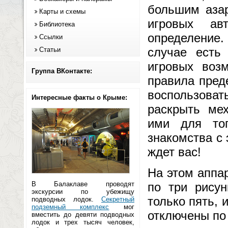
большим аза
Карты и схемы
игровых ав
Библиотека
определение.
Ссылки
случае есть
Статьи
игровых воз
Группа ВКонтакте:
правила пред
воспользоват
Интересные факты о Крыме:
раскрыть мех
ими для то
знакомства с
ждет вас!
На этом аппа
В Балаклаве проводят
по три рисун
экскурсии по убежищу
только пять, 
подводных лодок.
Секретный
подземный комплекс
мог
отключены по
вместить до девяти подводных
лодок и трех тысяч человек,