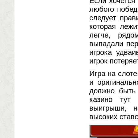
Если хочется
любого побед
следует прав
которая лежи
легче, рядо
выпадали пер
игрока удваи
игрок потеряе
Игра на слоте
и оригинальн
должно быть 
казино тут 
выигрыши, н
высоких ставо