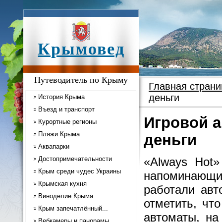
Крымовед
Путеводитель по Крыму
Главная страни
деньги
История Крыма
Въезд и транспорт
Игровой а
Курортные регионы
Пляжи Крыма
деньги
Аквапарки
Достопримечательности
«Always Hot»
Крым среди чудес Украины
напоминающ
Крымская кухня
работали авт
Виноделие Крыма
отметить, чт
Крым запечатлённый...
автоматы, на
Вебкамеры и панорамы