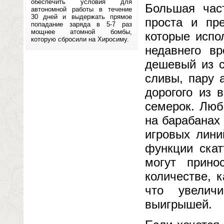
обеспечить условия для
Большая час
автономной работы в течение
30 дней и выдержать прямое
проста и пре
попадание заряда в 5-7 раз
мощнее атомной бомбы,
которые испо
которую сбросили на Хиросиму.
недавнего в
дешевый из с
сливы, пару 
дорогого из 
семерок. Люб
на барабанах
игровых лини
функции скат
могут прин
количестве, 
что увелич
выигрышей.