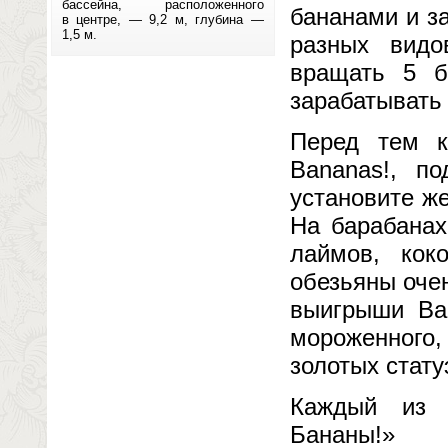
бассейна, расположенного
бананами и з
в центре, — 9,2 м, глубина —
1,5 м.
разных видо
вращать 5 б
зарабатывать
Перед тем к
Bananas!, п
установите ж
На барабанах
лаймов, кок
обезьяны оче
выигрыши Ва
мороженного
золотых стату
Каждый из 
Бананы!» 