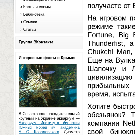
получаете от 
Карты и схемы
Библиотека
На игровом п
Ссылки
режиме такие
Статьи
Fortune, Big 
Thunderfist,
Группа ВКонтакте:
Chukchi Man, 
Интересные факты о Крыме:
Еще на Вулка
Шапочку и 
цивилизацию 
прибыльных 
время, испыт
Хотите быстр
обезьянок? 
В Севастополе находится самый
крупный на Украине аквариум —
компании Net
Аквариум Института биологии
Южных морей им. академика
свой бинокл
А. О. Ковалевского
. Диаметр