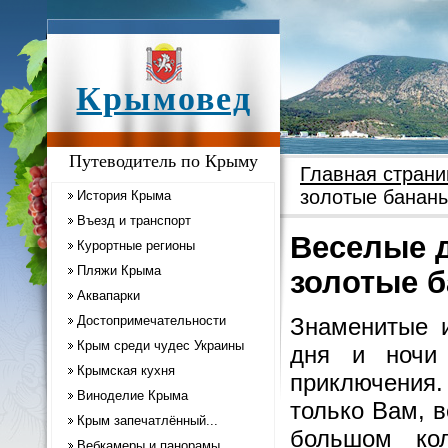
Крымовед
Путеводитель по Крыму
Главная страни
золотые бананы
История Крыма
Въезд и транспорт
Веселые 
Курортные регионы
Пляжи Крыма
золотые б
Аквапарки
Достопримечательности
Знаменитые 
Крым среди чудес Украины
дня и ночи
Крымская кухня
приключения.
Виноделие Крыма
только Вам, 
Крым запечатлённый...
большом ко
Вебкамеры и панорамы