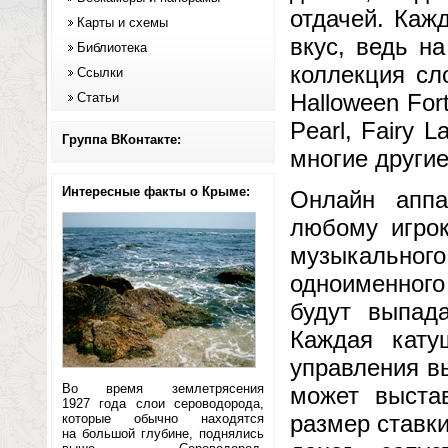
отдачей. Каж
Карты и схемы
вкус, ведь н
Библиотека
коллекция сл
Ссылки
Halloween Fort
Статьи
Pearl, Fairy 
Группа ВКонтакте:
многие другие
Интересные факты о Крыме:
Онлайн аппа
любому игрок
музыкально
одноименного
будут выпад
Каждая кату
управления в
Во время землетрясения
может выста
1927 года слои сероводорода,
размер ставки
которые обычно находятся
на большой глубине, поднялись