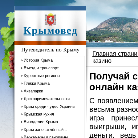
Крымовед
Путеводитель по Крыму
Главная страни
казино
История Крыма
Въезд и транспорт
Получай с
Курортные регионы
Пляжи Крыма
онлайн ка
Аквапарки
Достопримечательности
С появлением
Крым среди чудес Украины
весьма разно
Крымская кухня
игра принес
Виноделие Крыма
выигрыши, и
Крым запечатлённый...
деньги, вед
Вебкамеры и панорамы