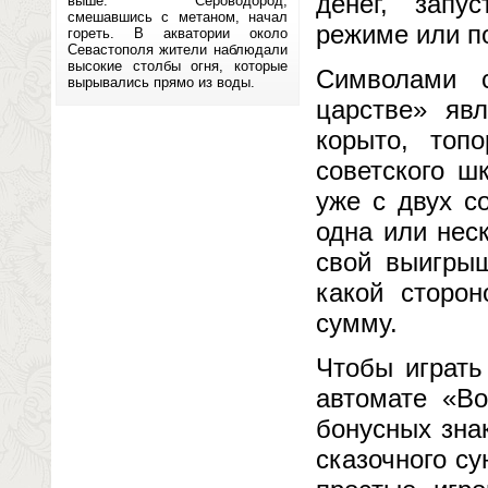
денег, запу
выше. Сероводород,
смешавшись с метаном, начал
режиме или п
гореть. В акватории около
Севастополя жители наблюдали
высокие столбы огня, которые
Символами с
вырывались прямо из воды.
царстве» явл
корыто, топ
советского ш
уже с двух с
одна или нес
свой выигрыш
какой сторон
сумму.
Чтобы играть
автомате «Во
бонусных зна
сказочного су