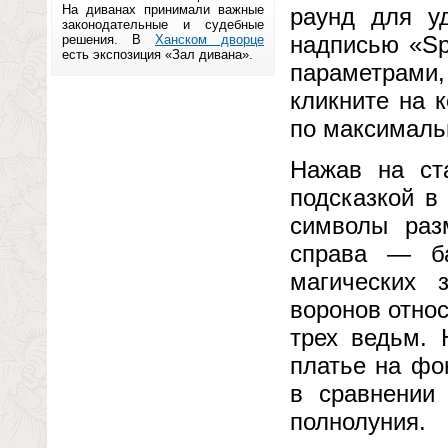
На диванах принимали важные
раунд для у
законодательные и судебные
надписью «Sp
решения. В
Ханском дворце
есть экспозиция «Зал дивана».
параметрами,
кликните на 
по максималь
Нажав на ста
подсказкой в
символы раз
справа — ба
магических 
воронов отно
трех ведьм. 
платье на фо
в сравнении
полнолуния.