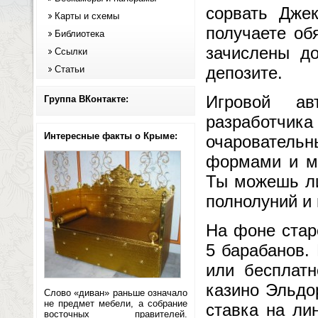
сорвать Джек
Карты и схемы
получаете об
Библиотека
зачислены д
Ссылки
депозите.
Статьи
Игровой ав
Группа ВКонтакте:
разработчика
Интересные факты о Крыме:
очаровател
формами и ме
Ты можешь ли
полнолуний и
На фоне стар
5 барабанов. 
или бесплатн
казино Эльдо
Слово «диван» раньше означало
не предмет мебели, а собрание
ставка на ли
восточных правителей.