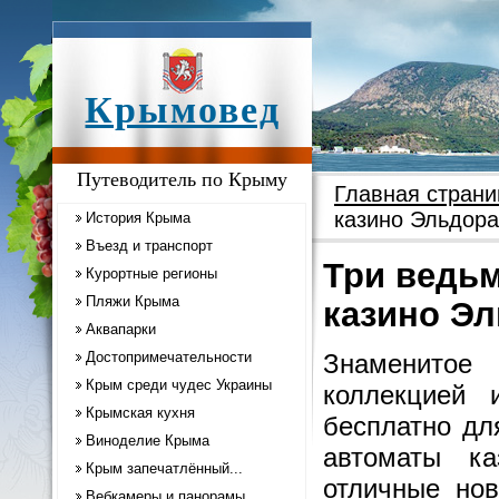
Крымовед
Путеводитель по Крыму
Главная страни
казино Эльдор
История Крыма
Въезд и транспорт
Три ведьм
Курортные регионы
Пляжи Крыма
казино Э
Аквапарки
Достопримечательности
Знаменито
Крым среди чудес Украины
коллекцией 
Крымская кухня
бесплатно для
Виноделие Крыма
автоматы к
Крым запечатлённый...
отличные нов
Вебкамеры и панорамы