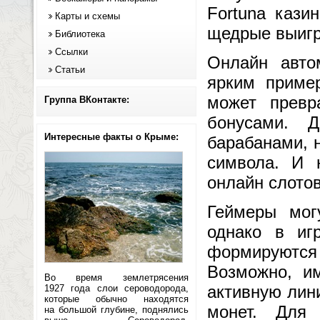
Fortuna кази
Карты и схемы
щедрые выигр
Библиотека
Ссылки
Онлайн авто
Статьи
ярким пример
может превр
Группа ВКонтакте:
бонусами. 
Интересные факты о Крыме:
барабанами, 
символа. И 
онлайн слотов
Геймеры мог
однако в иг
формируютс
Возможно, и
Во время землетрясения
активную лин
1927 года слои сероводорода,
которые обычно находятся
монет. Для 
на большой глубине, поднялись