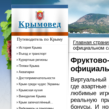
Крымовед
Путеводитель по Крыму
Главная страни
официальном са
История Крыма
Въезд и транспорт
Фруктово-
Курортные регионы
Пляжи Крыма
официальн
Аквапарки
Достопримечательности
Виртуальный
Крым среди чудес Украины
где азартные
Крымская кухня
любимые игр
Виноделие Крыма
реальную пр
Крым запечатлённый...
бонусы. И но
Вебкамеры и панорамы