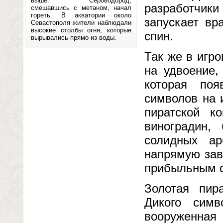
выше. Сероводород,
разработчик
смешавшись с метаном, начал
гореть. В акватории около
запускает вр
Севастополя жители наблюдали
высокие столбы огня, которые
спин.
вырывались прямо из воды.
Так же в игро
на удвоение,
которая по
символов на 
пиратской 
виноградин,
солидных ар
напрямую зав
прибыльным с
Золотая пир
Дикого симв
вооруженная 