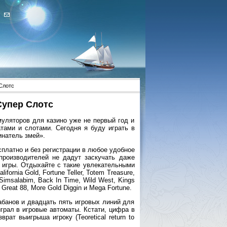
Слотс
Супер Слотс
муляторов для казино уже не первый год и
тами и слотами. Сегодня я буду играть в
инатель змей».
платно и без регистрации в любое удобное
производителей не дадут заскучать даже
 игры. Отдыхайте с такие увлекательными
fornia Gold, Fortune Teller, Totem Treasure,
, Simsalabim, Back In Time, Wild West, Kings
, Great 88, More Gold Diggin и Mega Fortune.
банов и двадцать пять игровых линий для
грал в игровые автоматы. Кстати, цифра в
рат выигрыша игроку (Teoretical return to