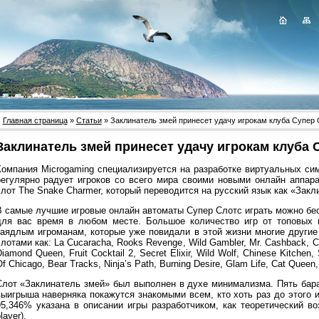
Главная страница
»
Статьи
» Заклинатель змей принесет удачу игрокам клуба Супер 
Заклинатель змей принесет удачу игрокам клуба 
Компания Microgaming специализируется на разработке виртуальных си
регулярно радует игроков со всего мира своими новыми онлайн аппара
слот The Snake Charmer, который переводится на русский язык как «Закл
В самые лучшие игровые онлайн автоматы Супер Слотс играть можно бес
для вас время в любом месте. Большое количество игр от топовых 
заядлым игроманам, которые уже повидали в этой жизни многие другие
лотами как: La Cucaracha, Rooks Revenge, Wild Gambler, Mr. Cashback, Cali
iamond Queen, Fruit Cocktail 2, Secret Elixir, Wild Wolf, Chinese Kitchen
f Chicago, Bear Tracks, Ninja’s Path, Burning Desire, Glam Life, Cat Queen
Слот «Заклинатель змей» был выполнен в духе минимализма. Пять бара
выигрыша наверняка покажутся знакомыми всем, кто хоть раз до этого и
95,346% указана в описании игры разработчиком, как теоретический возв
layer).