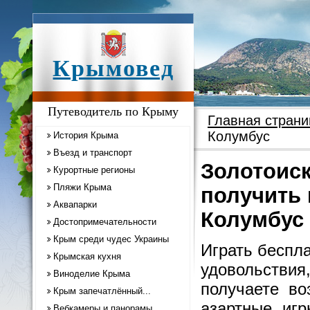
Крымовед
Путеводитель по Крыму
Главная страни
Колумбус
История Крыма
Въезд и транспорт
Золотоиск
Курортные регионы
Пляжи Крыма
получить
Аквапарки
Колумбус
Достопримечательности
Крым среди чудес Украины
Играть беспл
Крымская кухня
удовольствия
Виноделие Крыма
получаете во
Крым запечатлённый...
азартные игр
Вебкамеры и панорамы