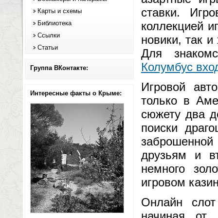
ставки. Игр
Карты и схемы
Библиотека
коллекцией и
Ссылки
новики, так 
Статьи
Для знаком
Колумбус вхо
Группа ВКонтакте:
Игровой авто
Интересные факты о Крыме:
только в Аме
сюжету два д
поиски драго
заброшенной
друзьям и в
немного зол
игровом кази
Онлайн слот
начиная от 