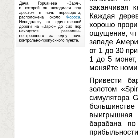
Дача Горбачева «Заря»,
заканчивая к
в которой он находился под
арестом в ночь переворота,
Каждая дерев
расположена около
Фороса
.
Неподалеку от единственной
хорошо прори
дороги на «Зарю» до сих пор
находятся развалины
ощущение, чт
построенного за одну ночь
западе Амери
контрольно-пропускного пункта.
от 1 до 30 пр
1 до 5 монет
меняйте номи
Привести ба
золотом «Spi
симулятора G
большинстве
выигрышная
барабана п
прибыльност