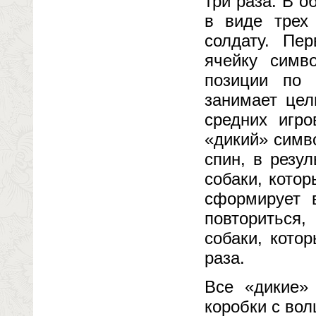
три раза. В 
в виде трех
солдату. Пе
ячейку симв
позиции по 
занимает цел
средних игр
«дикий» симв
спин, в резу
собаки, кото
сформирует 
повториться
собаки, кото
раза.
Все «дикие»
коробки с вол