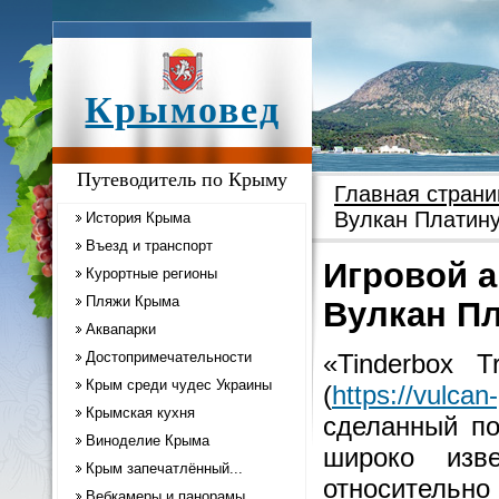
Крымовед
Путеводитель по Крыму
Главная страни
Вулкан Платину
История Крыма
Въезд и транспорт
Игровой а
Курортные регионы
Пляжи Крыма
Вулкан Пл
Аквапарки
Достопримечательности
«Tinderbox 
Крым среди чудес Украины
(
https://vulca
Крымская кухня
сделанный по
Виноделие Крыма
широко изв
Крым запечатлённый...
относительно 
Вебкамеры и панорамы