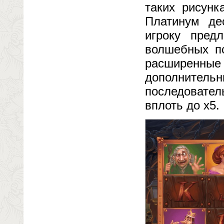
таких рисунк
Платинум де
игроку пред
волшебных пс
расширенны
дополните
последовате
вплоть до х5.