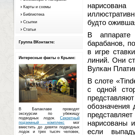
нарисована
Карты и схемы
иллюстративн
Библиотека
будто ожившая
Ссылки
Статьи
В аппарате
барабанов, по
Группа ВКонтакте:
в игре ставк
Интересные факты о Крыме:
линий. Они с
Вулкан Платин
В слоте «Tind
с одной сто
представляют
обозначения 
В Балаклаве проводят
представляет
экскурсии по убежищу
подводных лодок.
Секретный
нарисованы и
подземный комплекс
мог
вместить до девяти подводных
если выпад
лодок и трех тысяч человек,