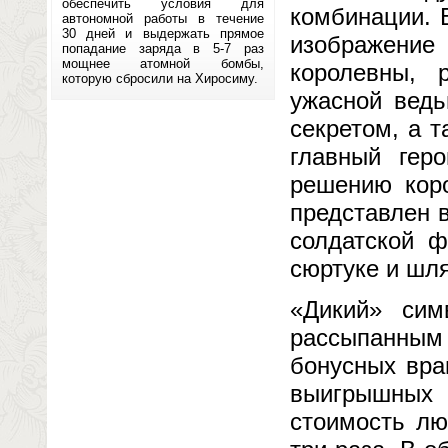
обеспечить условия для
комбинации. 
автономной работы в течение
30 дней и выдержать прямое
изображение
попадание заряда в 5-7 раз
мощнее атомной бомбы,
королевны, 
которую сбросили на Хиросиму.
ужасной ведь
секретом, а т
главный гер
решению кор
представлен 
солдатской 
сюртуке и шл
«Дикий» сим
рассыпанным 
бонусных вра
выигрышных 
стоимость лю