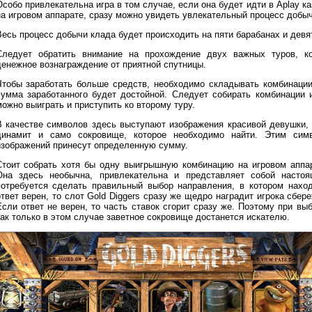
Особо привлекательна игра в том случае, если она будет идти в Aplay к
на игровом аппарате, сразу можно увидеть увлекательный процесс добыч
Весь процесс добычи клада будет происходить на пяти барабанах и девя
Следует обратить внимание на прохождение двух важных туров, к
денежное вознаграждение от приятной спутницы.
Чтобы заработать больше средств, необходимо складывать комбинации
сумма заработанного будет достойной. Следует собирать комбинации 
ожно выиграть и приступить ко второму туру.
В качестве символов здесь выступают изображения красивой девушки, 
динамит и само сокровище, которое необходимо найти. Этим си
изображений принесут определенную сумму.
Стоит собрать хотя бы одну выигрышную комбинацию на игровом аппара
Она здесь необычна, привлекательна и представляет собой настоя
потребуется сделать правильный выбор направления, в котором наход
ответ верен, то слот Gold Diggers сразу же щедро наградит игрока сбер
Если ответ не верен, то часть ставок сгорит сразу же. Поэтому при вы
как только в этом случае заветное сокровище достанется искателю.