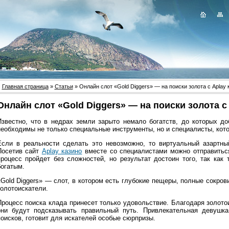
Главная страница
»
Статьи
» Онлайн слот «Gold Diggers» — на поиски золота с Aplay 
Онлайн слот «Gold Diggers» — на поиски золота с
Известно, что в недрах земли зарыто немало богатств, до которых до
необходимы не только специальные инструменты, но и специалисты, котор
Если в реальности сделать это невозможно, то виртуальный азартны
Посетив сайт
Aplay казино
вместе со специалистами можно отправиться 
процесс пройдет без сложностей, но результат достоин того, так как 
богатым.
«Gold Diggers» — слот, в котором есть глубокие пещеры, полные сокро
золотоискатели.
Процесс поиска клада принесет только удовольствие. Благодаря золото
они будут подсказывать правильный путь. Привлекательная девушка
поисков, готовит для искателей особые сюрпризы.