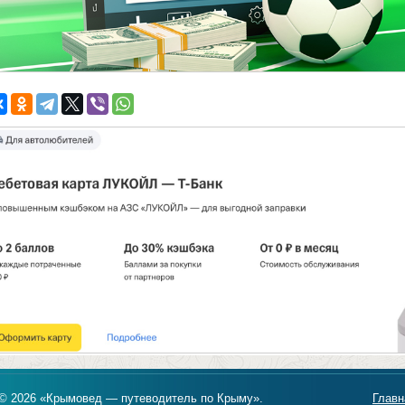
© 2026 «Крымовед — путеводитель по Крыму».
Главн