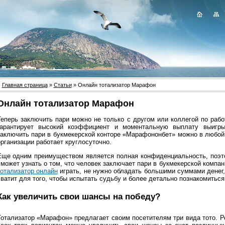
Главная страница
»
Статьи
» Онлайн тотализатор Марафон
Онлайн тотализатор Марафон
Теперь заключить пари можно не только с другом или коллегой по работ
гарантирует высокий коэффициент и моментальную выплату выигр
заключить пари в букмекерской конторе «Марафононбет» можно в любой
организации работает круглосуточно.
Еще одним преимуществом является полная конфиденциальность, поэто
сможет узнать о том, что человек заключает пари в букмекерской компан
тотализатор онлайн
играть, не нужно обладать большими суммами денег, 
хватит для того, чтобы испытать судьбу и более детально познакомиться
Как увеличить свои шансы на победу?
Тотализатор «Марафон» предлагает своим посетителям три вида тото. Ре