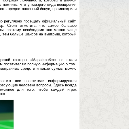
 программ лояльности, которых в данной
ь помнить, что у каждого вида поощрения
вать предоставленный бонус, промокод или
но регулярно посещать официальный сайт,
ор. Стоит отметить, что самое большое
ры, поэтому необходимо как можно чаще
к, тем больше шансов на выигрыш, который
ерской конторы «Марафонбет» не стали
им посетителям полную информацию о том,
выигранных средств и какие суммы можно
остях все посетители информируются
ересующие человека вопросы. Здесь всегда
зможное для того, чтобы каждый игрок
он».