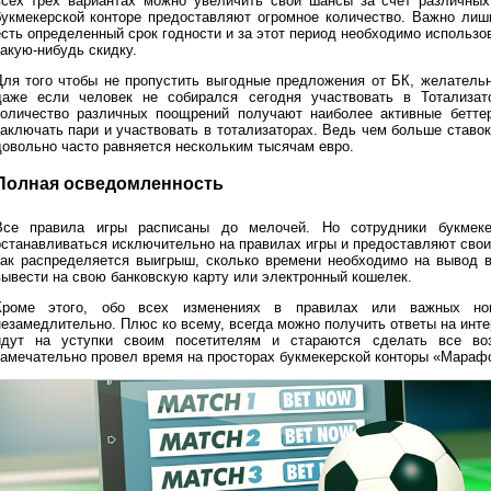
всех трех вариантах можно увеличить свои шансы за счет различных
букмекерской конторе предоставляют огромное количество. Важно лиш
есть определенный срок годности и за этот период необходимо использо
какую-нибудь скидку.
Для того чтобы не пропустить выгодные предложения от БК, желатель
даже если человек не собирался сегодня участвовать в Тотализат
количество различных поощрений получают наиболее активные бетте
заключать пари и участвовать в тотализаторах. Ведь чем больше ставо
довольно часто равняется нескольким тысячам евро.
Полная осведомленность
Все правила игры расписаны до мелочей. Но сотрудники букмек
останавливаться исключительно на правилах игры и предоставляют сво
как распределяется выигрыш, сколько времени необходимо на вывод 
вывести на свою банковскую карту или электронный кошелек.
Кроме этого, обо всех изменениях в правилах или важных нов
незамедлительно. Плюс ко всему, всегда можно получить ответы на инт
идут на уступки своим посетителям и стараются сделать все во
замечательно провел время на просторах букмекерской конторы «Мараф