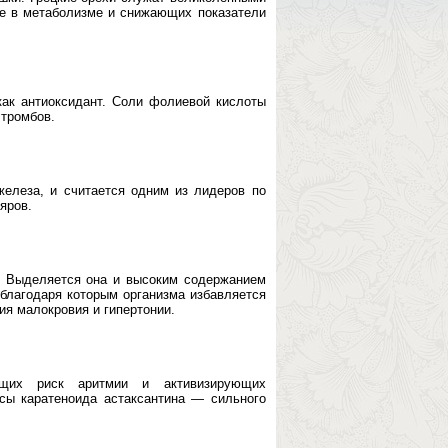
е в метаболизме и снижающих показатели
как антиоксидант. Соли фолиевой кислоты
 тромбов.
железа, и считается одним из лидеров по
яров.
. Выделяется она и высоким содержанием
 благодаря которым организма избавляется
ия малокровия и гипертонии.
ющих риск аритмии и активизирующих
асы каратеноида астаксантина — сильного