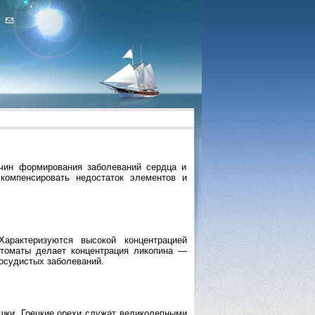
чин формирования заболеваний сердца и
компенсировать недостаток элементов и
арактеризуются высокой концентрацией
 томаты делает концентрация ликопина —
осудистых заболеваний.
шки. Грецкие орехи служат великолепными