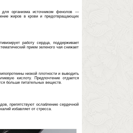
ат для организма источником фенолов —
ление жиров в крови и предотвращающих
ивизирует работу сердца, поддерживает
стематический прием зеленого чая снижает
липопротеины низкой плотности и выводить
олиевую кислоту. Предпочтение отдается
тся больше питательных веществ.
дов, препятствуют ослаблению сердечной
алий избавляет от стресса.