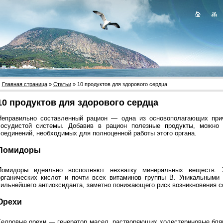
Главная страница
»
Статьи
» 10 продуктов для здорового сердца
10 продуктов для здорового сердца
Неправильно составленный рацион — одна из основополагающих при
сосудистой системы. Добавив в рацион полезные продукты, можно 
соединений, необходимых для полноценной работы этого органа.
Помидоры
Помидоры идеально восполняют нехватку минеральных веществ. Х
органических кислот и почти всех витаминов группы В. Уникальными
сильнейшего антиоксиданта, заметно понижающего риск возникновения с
Орехи
Кедровые орехи — генератор масел, растворяющих холестериновые бля