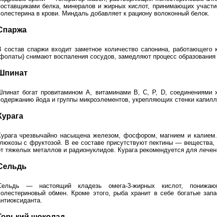
поставщиками белка, минералов и жирных кислот, принимающих участи
холестерина в крови. Миндаль добавляет к рациону волоконный белок.
Спаржа
В состав спаржи входит заметное количество сапонина, работающего 
(фолаты) снимают воспаления сосудов, замедляют процесс образования
Шпинат
Шпинат богат провитамином A, витаминами B, C, P, D, соединениями 
содержанию йода и группы микроэлементов, укрепляющих стенки капилл
Курага
Курага чрезвычайно насыщена железом, фосфором, магнием и калием
глюкозы с фруктозой. В ее составе присутствуют пектины — вещества,
от тяжелых металлов и радионуклидов. Курага рекомендуется для лечен
Сельдь
Сельдь — настоящий кладезь омега-3-жирных кислот, понижа
холестериновый обмен. Кроме этого, рыба хранит в себе богатые зап
антиоксиданта.
Горький шоколад