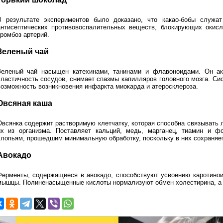
В результате экспериментов было доказано, что какао-бобы служ
антисептических противовоспалительных веществ, блокирующих окис
тромбоз артерий.
Зеленый чай
Зеленый чай насыщен катехинами, танинами и флавоноидами. Он акт
эластичность сосудов, снимает спазмы капилляров головного мозга. Си
возможность возникновения инфаркта миокарда и атеросклероза.
Овсяная каша
Овсянка содержит растворимую клетчатку, которая способна связывать 
их из организма. Поставляет кальций, медь, марганец, тиамин и ф
хлопьям, прошедшим минимальную обработку, поскольку в них сохраняе
Авокадо
Ферменты, содержащиеся в авокадо, способствуют усвоению каротинои
мышцы. Полиненасыщенные кислоты нормализуют обмен холестирина, а к