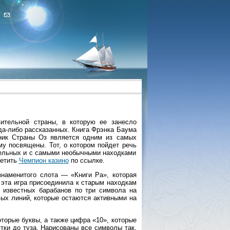
ительной страны, в которую ее занесло
гда-либо рассказанных. Книга Фрэнка Баума
ник Страны Оз является одним из самых
му посвящены. Тот, о котором пойдет речь
тельных и с самыми необычными находками
сетить
Чемпион казино
по ссылке.
знаменитого слота — «Книги Ра», которая
 эта игра присоединила к старым находкам
 известных барабанов по три символа на
вых линий, которые остаются активными на
торые буквы, а также цифра «10», которые
тки до туза. Нарисованы все символы так,