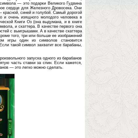
 символа — это подарки Великого Гудвина
ое сердце для Железного Дровосека. Они
 красной, синей и голубой. Самый дорогой
о и очень изящного молодого человека в
еской Книги Оз (она выдумана, и в книге
имвола, и скаттера. В качестве первого она
тей с выигрышами. А в качестве скаттера
кроме того, три или больше ее изображений
лом игры один из символов становится
Если такой символ захватит все барабаны,
роизвольного запуска одного из барабанов
ятую часть ставки за спин. Если кажется,
анов — это легко можно сделать.