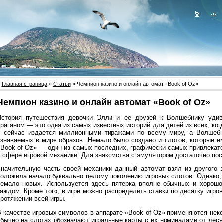
Главная страница
»
Статьи
» Чемпион казино и онлайн автомат «Book of Oz»
Чемпион казино и онлайн автомат «Book of Oz»
История путешествия девочки Элли и ее друзей к Волшебнику удив
ураганом — это одна из самых известных историй для детей из всех, ко
и сейчас издается миллионными тиражами по всему миру, а Волшеб
узнаваемых в мире образов. Немало было создано и слотов, которые е
«Book of Oz» — один из самых последних, графически самых привлека
в сфере игровой механики. Для знакомства с эмулятором достаточно по
Значительную часть своей механики данный автомат взял из другого 
положила начало буквально целому поколению игровых слотов. Однако,
немало новых. Используется здесь пятерка вполне обычных и хорошо
каждом. Кроме того, в игре можно распределить ставки по десятку игро
протяжении всей игры.
В качестве игровых символов в аппарате «Book of Oz» применяются неко
обычно на слотах обозначают игральные карты с их номиналами от деся