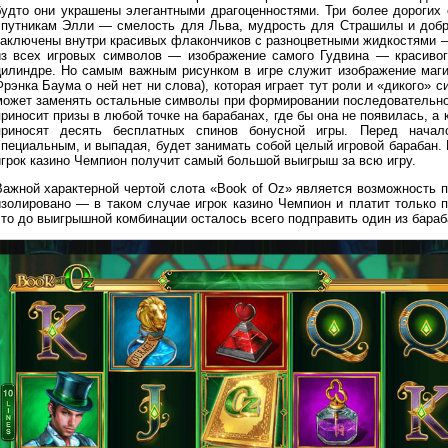
будто они украшены элегантными драгоценностями. Три более дорогих
спутникам Элли — смелость для Льва, мудрость для Страшилы и добр
заключены внутри красивых флакончиков с разноцветными жидкостями —
из всех игровых символов — изображение самого Гудвина — красивог
цилиндре. Но самым важным рисунком в игре служит изображение магич
рэнка Баума о ней нет ни слова), которая играет тут роли и «дикого» с
может заменять остальные символы при формировании последовательнос
риносит призы в любой точке на барабанах, где бы она не появилась, а 
приносят десять бесплатных спинов бонусной игры. Перед нача
специальным, и выпадая, будет занимать собой целый игровой барабан. 
игрок казино Чемпион получит самый большой выигрыш за всю игру.
Важной характерной чертой слота «Book of Oz» является возможность п
изолировано — в таком случае игрок казино Чемпион и платит только п
что до выигрышной комбинации осталось всего подправить один из бараб