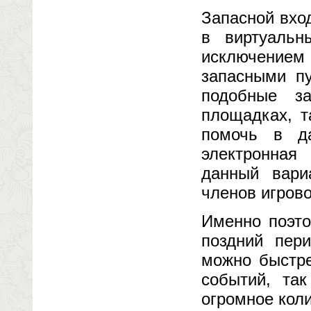
Запасной вход
в виртуальн
исключение
запасными пу
подобные з
площадках, т
помочь в д
электронная
данный вари
членов игрово
Именно поэто
поздний пер
можно быстре
событий, та
огромное кол