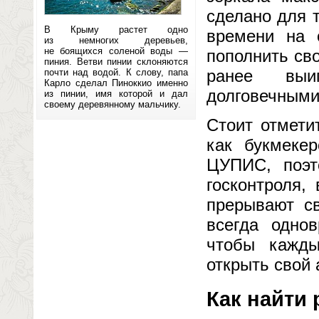
сделано для 
В Крыму растет одно
времени на 
из немногих деревьев,
не боящихся соленой воды —
пополнить св
пиния. Ветви пинии склоняются
ранее выи
почти над водой. К слову, папа
Карло сделал Пиноккио именно
долговечными
из пинии, имя которой и дал
своему деревянному мальчику.
Стоит отмети
как букмеке
ЦУПИС, поэт
госконтроля,
прерывают св
всегда однов
чтобы кажд
открыть свой 
Как найти 