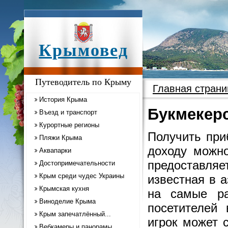
Крымовед
Путеводитель по Крыму
Главная страни
История Крыма
Букмекерс
Въезд и транспорт
Курортные регионы
Получить при
Пляжи Крыма
доходу можно
Аквапарки
предоставля
Достопримечательности
Крым среди чудес Украины
известная в а
Крымская кухня
на самые ра
Виноделие Крыма
посетителей
Крым запечатлённый...
игрок может 
Вебкамеры и панорамы