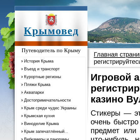
Крымовед
Путеводитель по Крыму
Главная страни
регистрируйтес
История Крыма
Въезд и транспорт
Игровой а
Курортные регионы
Пляжи Крыма
регистрир
Аквапарки
казино Ву
Достопримечательности
Крым среди чудес Украины
Стикеры — эт
Крымская кухня
очень быстро
Виноделие Крыма
предмет или 
Крым запечатлённый...
что-нибудь, 
Вебкамеры и панорамы