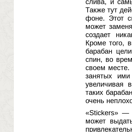
слива, и сам
Также тут дей
фоне. Этот 
может заменя
создает ник
Кроме того, 
барабан цели
спин, во вре
своем месте.
занятых ими
увеличивая 
таких барабан
очень неплохо
«Stickers» —
может выдат
привлекатель