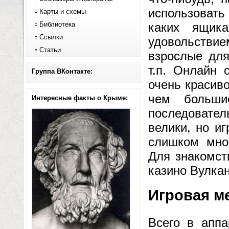
использовать 
Карты и схемы
Библиотека
каких ящик
Ссылки
удовольстви
Статьи
взрослые дл
т.п. Онлайн 
Группа ВКонтакте:
очень красив
чем больши
Интересные факты о Крыме:
последователь
велики, но и
слишком мног
Для знакомст
казино Вулка
Игровая м
Всего в аппа