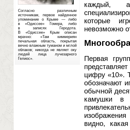
каждый, 
Согласно различным
специализир
источникам, первое найденное
которые игрок
упоминание о Крыме — либо
в «Одиссее» Гомера, либо
невозможно о
в записях Геродота.
В «Одиссее» Крым описан
мрачно: «Там киммериян
Многообра
печальная область, покрытая
вечно влажным туманом и мглой
облаков; никогда не являет оку
людей лица лучезарного
Первая групп
Гелиос».
представляет
цифру «10». 
обозначают и
обычной деся
камушки в 
привлекатель
изображения
видно, какая