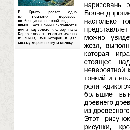
нарисованы о
Более дороги
В Крыму растет одно
из немногих деревьев,
настолько то
не боящихся соленой воды —
пиния. Ветви пинии склоняются
представляет
почти над водой. К слову, папа
Карло сделал Пиноккио именно
можно увиде
из пинии, имя которой и дал
своему деревянному мальчику.
жезл, выполн
которая игр
стоящее на
невероятной 
тонкий и легк
роли «дикого
большие выи
древнего древ
из древесного
Этот рисуно
рисунки, кр