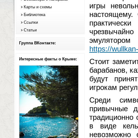
игры неволь
Карты и схемы
настоящему. 
Библиотека
практическ
Ссылки
чрезвычайно 
Статьи
эмулятором
Группа ВКонтакте:
https://wullka
Интересные факты о Крыме:
Стоит замети
барабанов, ка
будут приня
игрокам регу
Среди симв
привычные д
традиционно 
в виде кель
невозможно 