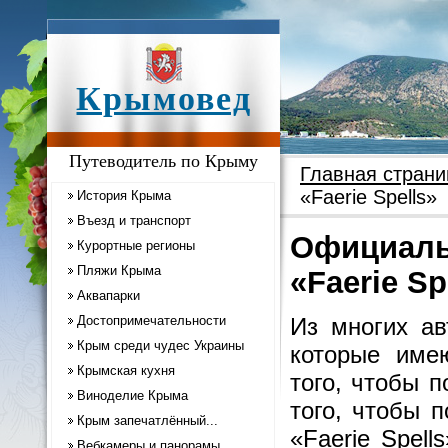
Крымовед
Путеводитель по Крыму
Главная страни
«Faerie Spells»
История Крыма
Въезд и транспорт
Официаль
Курортные регионы
Пляжи Крыма
«Faerie Sp
Аквапарки
Достопримечательности
Из многих ав
Крым среди чудес Украины
которые име
Крымская кухня
того, чтобы п
Виноделие Крыма
того, чтобы 
Крым запечатлённый...
«Faerie Spell
Вебкамеры и панорамы