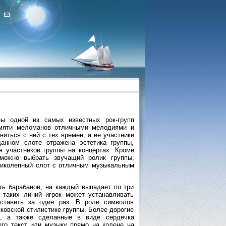
ы одной из самых известных рок-групп
амяти меломанов отличными мелодиями и
ниться с ней с тех времен, а ее участники
анном слоте отражена эстетика группы,
 участников группы на концертах. Кроме
 можно выбрать звучащий ролик группы,
Великолепный слот с отличным музыкальным
ть барабанов, на каждый выпадает по три
 таких линий игрок может устанавливать
оставить за один раз. В роли символов
ковской стилистике группы. Более дорогие
ы, а также сделанные в виде сердечка
его текст или музыку прямо на колене на