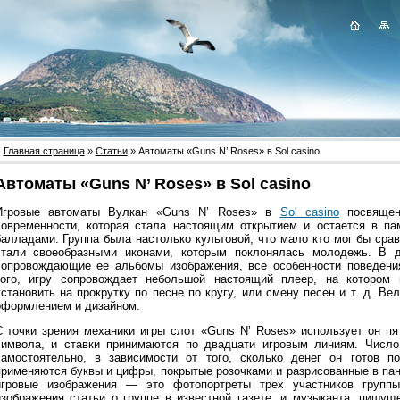
Главная страница
»
Статьи
» Автоматы «Guns N’ Roses» в Sol casino
Автоматы «Guns N’ Roses» в Sol casino
Игровые автоматы Вулкан «Guns N’ Roses» в
Sol casino
посвящен
современности, которая стала настоящим открытием и остается в п
балладами. Группа была настолько культовой, что мало кто мог бы срав
стали своеобразными иконами, которым поклонялась молодежь. В д
сопровождающие ее альбомы изображения, все особенности поведения
того, игру сопровождает небольшой настоящий плеер, на котором
установить на прокрутку по песне по кругу, или смену песен и т. д. 
оформлением и дизайном.
С точки зрения механики игры слот «Guns N’ Roses» использует он пя
символа, и ставки принимаются по двадцати игровым линиям. Число
самостоятельно, в зависимости от того, сколько денег он готов п
применяются буквы и цифры, покрытые розочками и разрисованные в пан
игровые изображения — это фотопортреты трех участников групп
изображения статьи о группе в известной газете, и музыканта, пишущ