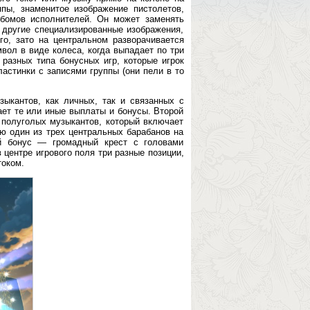
пы, знаменитое изображение пистолетов,
ьбомов исполнителей. Он может заменять
 другие специализированные изображения,
го, зато на центральном разворачивается
вол в виде колеса, когда выпадает по три
разных типа бонусных игр, которые игрок
астинки с записями группы (они пели в то
ыкантов, как личных, так и связанных с
ает те или иные выплаты и бонусы. Второй
полуголых музыкантов, который включает
ью один из трех центральных барабанов на
й бонус — громадный крест с головами
 центре игрового поля три разные позиции,
током.