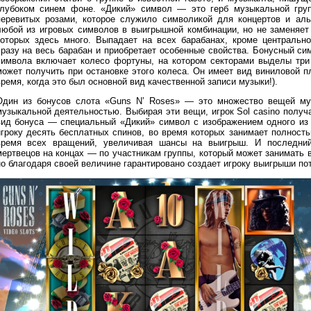
глубоком синем фоне. «Дикий» символ — это герб музыкальной груп
перевитых розами, которое служило символикой для концертов и ал
любой из игровых символов в выигрышной комбинации, но не заменяет
которых здесь много. Выпадает на всех барабанах, кроме центрально
сразу на весь барабан и приобретает особенные свойства. Бонусный сим
символа включает колесо фортуны, на котором секторами выделы три 
может получить при остановке этого колеса. Он имеет вид виниловой пл
ремя, когда это был основной вид качественной записи музыки!).
Один из бонусов слота «Guns N’ Roses» — это множество вещей муз
музыкальной деятельностью. Выбирая эти вещи, игрок Sol casino получ
вид бонуса — специальный «Дикий» символ с изображением одного из 
игроку десять бесплатных спинов, во время которых занимает полност
время всех вращений, увеличивая шансы на выигрыш. И последни
мертвецов на концах — по участникам группы, который может занимать в
но благодаря своей величине гарантировано создает игроку выигрыши по