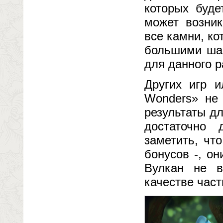
которых буде
может возник
все камни, к
большими шан
для данного р
Других игр и
Wonders» не 
результаты д
достаточно 
заметить, чт
бонусов -, о
Вулкан не 
качестве час