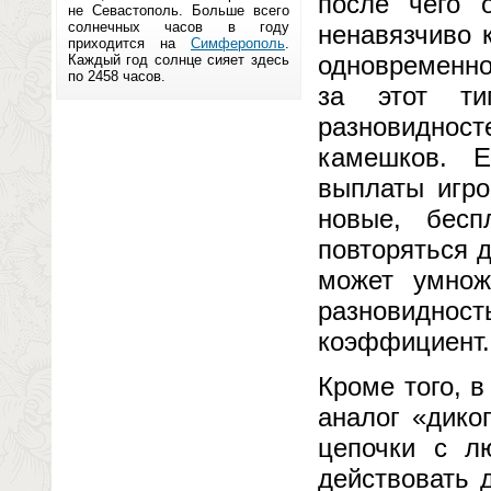
после чего 
не Севастополь. Больше всего
солнечных часов в году
ненавязчиво 
приходится на
Симферополь
.
одновременно
Каждый год солнце сияет здесь
по 2458 часов.
за этот ти
разновидност
камешков. 
выплаты игро
новые, бесп
повторяться д
может умнож
разновидн
коэффициент.
Кроме того, в
аналог «дико
цепочки с л
действовать 