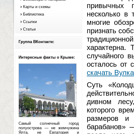
привычных п
Карты и схемы
несколько в 
Библиотека
многие обозр
Ссылки
признать собс
Статьи
традиционно
Группа ВКонтакте:
характерна. 
случайного в
Интересные факты о Крыме:
осталось от 
скачать Вулк
Суть «Колод
действитель
дивном лесу
которого вре
размеров и
Самый солнечный город
барабанов» —
полуострова — не жемчужина
Ялта, не Евпатория и