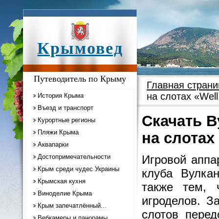
Крымовед
Путеводитель по Крыму
Главная страни
на слотах «Well
История Крыма
Въезд и транспорт
Скачать В
Курортные регионы
Пляжи Крыма
на слотах
Аквапарки
Достопримечательности
Игровой аппа
Крым среди чудес Украины
клуба Вулка
Крымская кухня
также тем, 
Виноделие Крыма
игроделов. З
Крым запечатлённый...
слотов перед
Вебкамеры и панорамы