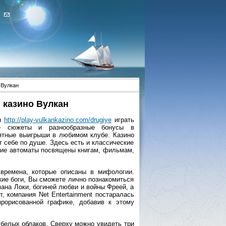
 Вулкан
 казино Вулкан
ан
http://play-vulkankazino.com/drugiye
играть
ые сюжеты и разнообразные бонусы в
ятные выигрыши в любимом клубе. Казино
 себе по душе. Здесь есть и классические
кие автоматы посвящены книгам, фильмам,
 времена, которые описаны в мифологии.
кие боги, Вы сможете лично познакомиться
мана Локи, богиней любви и войны Фреей, а
, компания Net Entertainment постаралась
прорисованной графике, добавив к этому
 белых облаков. Сверху можно увидеть три