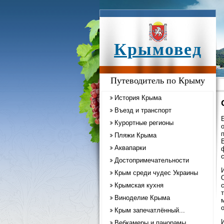
Крымовед
Путеводитель по Крыму
История Крыма
Въезд и транспорт
Курортные регионы
Пляжи Крыма
Аквапарки
Достопримечательности
Крым среди чудес Украины
Крымская кухня
Виноделие Крыма
Крым запечатлённый...
Вебкамеры и панорамы