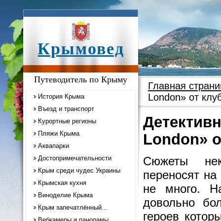
Крымовед
Путеводитель по Крыму
Главная страни
London» от клу
История Крыма
Въезд и транспорт
Детективн
Курортные регионы
Пляжи Крыма
London» о
Аквапарки
Достопримечательности
Сюжеты нек
Крым среди чудес Украины
переносят на
Крымская кухня
не много. Н
Виноделие Крыма
довольно бол
Крым запечатлённый...
героев котор
Вебкамеры и панорамы