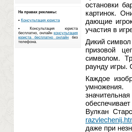
остановки ба
картинок. Он
На правах рекламы:
дающие игрок
•
Консультация юриста
участия в игр
• Консультация юриста
бесплатно, онлайн
консультация
юриста бесплатно онлайн
без
Дикий символ
телефона.
призовой це
символом. Тр
раунду игры. 
Каждое изоб
умножения.
значительная
обеспечивает
Вулкан Старс
razvlechenij.ht
даже при незн