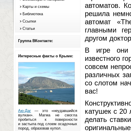
автоматов. К
Карты и схемы
решила немно
Библиотека
автомат «Th
Ссылки
главными ге
Статьи
другом докто
Группа ВКонтакте:
В игре они
Интересные факты о Крыме:
известного го
совсем непрос
различных за
со слотом на
вас!
Конструктивн
катушек с 20
Аю-Даг
— это «неудавшийся
вулкан». Магма не смогла
делать ставки
пробиться к поверхности
и застыла под слоем осадочных
оригинальные
пород, образовав купол.