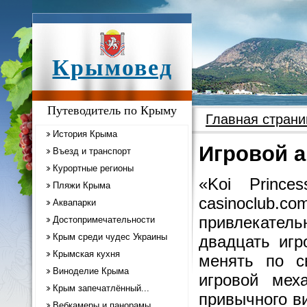
Крымовед
Путеводитель по Крыму
Главная страни
История Крыма
Игровой а
Въезд и транспорт
Курортные регионы
«Koi Prince
Пляжи Крыма
casinoclub.c
Аквапарки
привлекател
Достопримечательности
Крым среди чудес Украины
двадцать игр
Крымская кухня
менять по с
Виноделие Крыма
игровой мех
Крым запечатлённый...
привычного в
Вебкамеры и панорамы