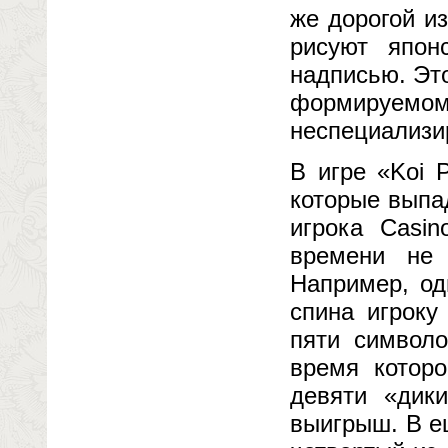
же дорогой и
рисуют япон
надписью. Эт
формируем
неспециализи
В игре «Koi 
которые выпад
игрока Casin
времени не 
Например, од
спина игроку
пяти символ
время котор
девяти «дик
выигрыш. В е