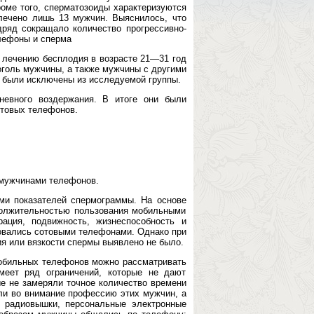
роме того, сперматозоиды характеризуются
лечено лишь 13 мужчин. Выяснилось, что
ряд сокращало количество прогрессивно-
лефоны и сперма
о лечению бесплодия в возрасте 21—31 год
оголь мужчины, а также мужчины с другими
 были исключены из исследуемой группы.
невного воздержания. В итоге они были
отовых телефонов.
 мужчинами телефонов.
ми показателей спермограммы. На основе
должительностью пользования мобильными
ация, подвижность, жизнеспособность и
зовались сотовыми телефонами. Однако при
ия или вязкости спермы выявлено не было.
мобильных телефонов можно рассматривать
меет ряд ограничений, которые не дают
ые не замеряли точное количество времени
ли во внимание профессию этих мужчин, а
к радиовышки, персональные электронные