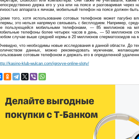
секретари, Bluetooth или компьютеры. Они также не учитывали, каки
непосредственно держа его у уха или на поясе и разговаривая через н
близостью аппарата к яичкам, мобильный телефон на поясе должен быть
Кроме того, хотя использование сотовых телефонов может пагубно вл
спермы, это нельзя напрямую связывать с бесплодием. Например, средн
не пользующейся мобильными телефонами, — 85 миллионов на мл.
мобильные телефоны более четырех часов в день, — 50 миллионов спе
любом случае выше средней нормы в 20 миллионов сперматозоидов на м
Очевидно, что необходимы новые исследования в данной области. До те
количеством данных, можно рекомендовать мужчинам, желающим 
пользование сотовым телефоном и держать его в определенной удаленно
ttp://kasino-klub-wulcan.com/igrovye-online-sloty/