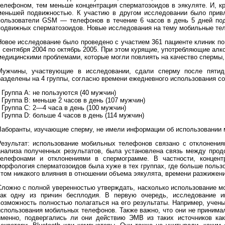
телефоном, тем меньше концентрация сперматозоидов в эякуляте. И, к
меньшей подвижностью. К участию в другом исследовании было прив
пользователи GSM — телефонов в течение 6 часов в день 5 дней под
подвижных сперматозоидов. Новые исследования на тему мобильные те
Новое исследование было проведено с участием 361 пациенте клиник п
с сентября 2004 по октябрь 2005. При этом курящие, употребляющие алк
медицинскими проблемами, которые могли повлиять на качество спермы,
Мужчины, участвующие в исследовании, сдали сперму после пятид
разделены на 4 группы, согласно времени ежедневного использования с
 Группа А: не пользуются (40 мужчин)
 Группа B: меньше 2 часов в день (107 мужчин)
 Группа C: 2—4 часа в день (100 мужчин)
 Группа D: больше 4 часов в день (114 мужчин)
Лаборанты, изучающие сперму, не имели информации об использовании
Результат: использование мобильных телефонов связано с отклонения
анализа полученных результатов, была установлена связь между про
телефонами и отклонениями в спермограмме. В частности, концентр
морфология сперматозоидов была хуже в тех группах, где больше поль
этом никакого влияния в отношении объема эякулята, времени разжижен
Сложно с полной уверенностью утверждать, насколько использование 
как одну из причин бесплодия. В первую очередь, исследование и
возможность полностью полагаться на его результаты. Например, учен
использования мобильных телефонов. Также важно, что они не принима
именно, подвергались ли они действию ЭМВ из таких источников ка