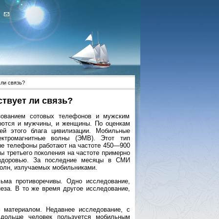
ли связь?
твует ли связь?
зованием сотовых телефонов и мужским
ются и мужчины, и женщины. По оценкам
ей этого блага цивилизации. Мобильные
ектромагнитные волны (ЭМВ). Этот тип
вые телефоны работают на частоте 450—900
 третьего поколения на частоте примерно
 здоровью. За последние месяцы в СМИ
олн, излучаемых мобильниками.
сьма противоречивы. Одно исследование,
еза. В то же время другое исследование,
 материалом. Недавнее исследование, с
 дольше человек пользуется мобильным