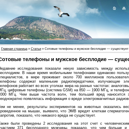
Главная страница
»
Статьи
» Сотовые телефоны и мужское бесплодие — существует 
Сотовые телефоны и мужское бесплодие — сущес
Недавние исследования показали некую зависимость между исполь
бесплодием. В наше время мобильными телефонами одинаково пользу
специалистов, в мире проживает около 700 миллионов пользовател
телефоны содержат маленькие радиопередатчики, излучающие эл
телефонов работает во всех уголках мира на разных частотах: аналого
МГц, цифровые телефоны (система GSM) на 850 — 1900 МГц, и телефоны
2000 МГц. Чем выше частота волн, тем больший вред наносится
неоднократно появлялась информация о вреде электромагнитных радиов
Тем не менее, результаты экспериментов на животных оказались ве
проведенное на мышах, выявило, что ЭМВ вредят клеткам сперматоген
апротив, показало, что никакого вреда не существует.
Также были проведены 2 исследования на этот счет с человеческим
участием 371 бесплодного мужчины, показало, что чем больше и