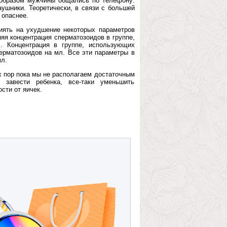
м образом мужчины общались по телефону:
аушники. Теоретически, в связи с большей
 опаснее.
иять на ухудшение некоторых параметров
яя концентрация сперматозоидов в группе,
 Концентрация в группе, использующих
рматозоидов на мл. Все эти параметры в
л.
х пор пока мы не располагаем достаточным
завести ребенка, все-таки уменьшить
сти от яичек.