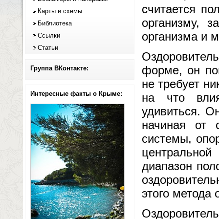
считается по
Карты и схемы
организму, з
Библиотека
организма и м
Ссылки
Статьи
Оздоровитель
форме, он по
Группа ВКонтакте:
не требует ни
Интересные факты о Крыме:
на что вли
удивиться. О
начиная от 
системы, опо
центральной
диапазон пол
оздоровител
этого метода 
Оздоровитель