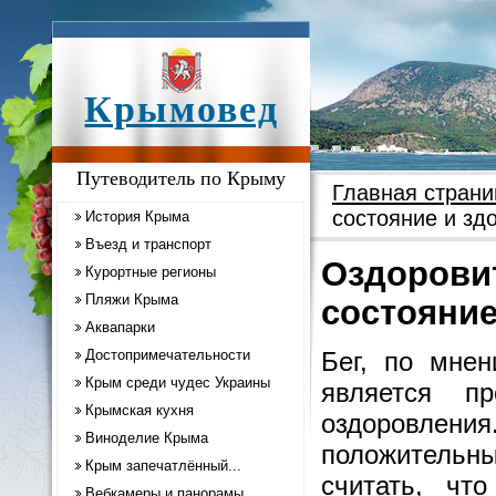
Крымовед
Путеводитель по Крыму
Главная страни
состояние и зд
История Крыма
Въезд и транспорт
Оздоровит
Курортные регионы
Пляжи Крыма
состояние
Аквапарки
Достопримечательности
Бег, по мнен
Крым среди чудес Украины
является п
Крымская кухня
оздоровлени
Виноделие Крыма
положительны
Крым запечатлённый...
считать, чт
Вебкамеры и панорамы