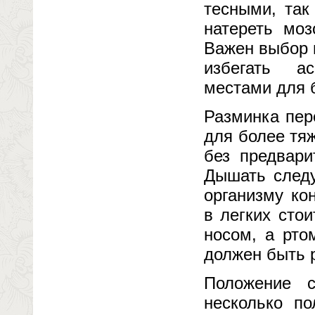
тесными, так
натереть моз
Важен выбор м
избегать а
местами для б
Разминка пер
для более тяж
без предвари
Дышать следу
организму ко
в легких сто
носом, а рто
должен быть 
Положение с
несколько п