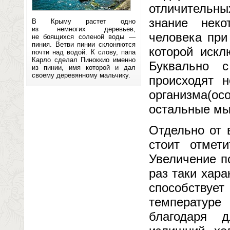
отличительн
знание неко
В Крыму растет одно
из немногих деревьев,
человека при
не боящихся соленой воды —
пиния. Ветви пинии склоняются
которой искл
почти над водой. К слову, папа
Карло сделал Пиноккио именно
Буквально 
из пинии, имя которой и дал
своему деревянному мальчику.
происходят 
организма(о
остальные мы
Отдельно от 
стоит отмет
Увеличение п
раз таки хар
способствуе
температуре 
благодаря 