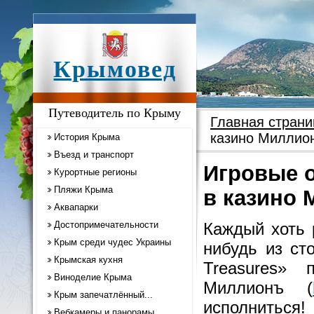
Крымовед
Путеводитель по Крыму
Главная страни
казино Миллио
История Крыма
Въезд и транспорт
Игровые о
Курортные регионы
Пляжи Крыма
в казино
Аквапарки
Достопримечательности
Каждый хоть 
Крым среди чудес Украины
нибудь из ст
Крымская кухня
Treasures» 
Виноделие Крыма
Миллионъ (
Крым запечатлённый...
исполниться!
Вебкамеры и панорамы