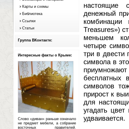
настоящие 
Карты и схемы
денежный при
Библиотека
комбинации 
Ссылки
Treasures») с
Статьи
меньшем ко
Группа ВКонтакте:
четыре симво
три в двести 
Интересные факты о Крыме:
символа в это
приумножают 
бесплатных в
символов то
прирост к выи
для настоящи
угадать цвет
удваивается.
Слово «диван» раньше означало
не предмет мебели, а собрание
восточных правителей.