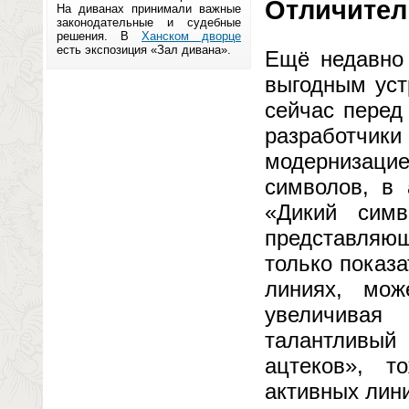
Отличител
На диванах принимали важные
законодательные и судебные
решения. В
Ханском дворце
есть экспозиция «Зал дивана».
Ещё недавно 
выгодным уст
сейчас перед
разработчи
модернизацие
символов, в 
«Дикий симв
представляю
только показ
линиях, мо
увеличивая
талантливый
ацтеков», 
активных лин