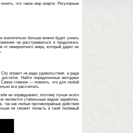
понять, что такое мир азарта. Регулярные
y и значительно больше можно будет узнать
ражения не расстраиваться и продолжать
в от невероятного мира, который дарит не
.
City играют не ради удовольствия, а ради
 достаток. Найти определенные методики
 Самое главное — помнить, что для любой
ильно все рассчитать.
себя не оправдывают, поэтому лучше всего
 не являются стабильным видом заработка.
а, так как любые противоправные действия
больше не сможет попасть в свой любимый