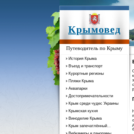
Крымовед
Путеводитель по Крыму
История Крыма
Въезд и транспорт
Курортные регионы
Пляжи Крыма
Аквапарки
Достопримечательности
Крым среди чудес Украины
Крымская кухня
Виноделие Крыма
Крым запечатлённый...
б
Вебкамеры и панорамы