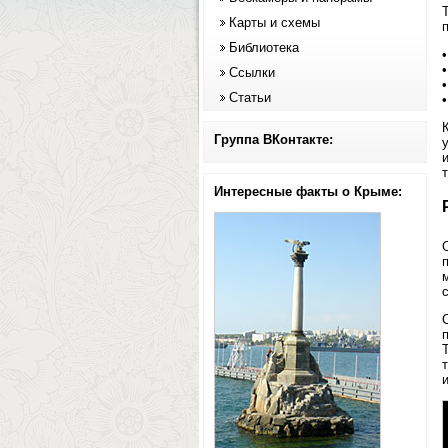
Карты и схемы
Библиотека
Ссылки
Статьи
•
Группа ВКонтакте:
Интересные факты о Крыме:
и