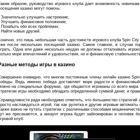
Таким образом, руководство игрового клуба дает возможность новичкам 
посещения казино могут помочь:
• Значительно улучшить настроение;
• Улучшить финансовое положение;
• Позабыть обо всех проблемах;
 Найти новых друзей.
Конечно, это лишь небольшая часть достоинств игрового клуба Spin Cit
уже после нескольких посещений казино. Самое главное, в случае по
играть. Одна или даже несколько неудач не должны отталкивать игроко
только море впечатлений и удовольствия, но и финансовую стабильность
Разные методы игры в казино
Совершенно очевидно, что многие постоянные члены онлайн казино Spin 
победы. Ведь именно победа доставляет море радости и финансовый
можно на специальных форумах, где общаются игроманы со всего мира.
стратегии игры необходимо обладать определенной суммой денег, и прав
Справедливости ради необходимо отметить, что большинство стратегий 
просто наслаждаться игрой, так как рулетка и другие игровые автоматы
Также важно не путать стратегии с различными способами мошенничеств
тут же пресекаются, а аккаунт игрока будет заблокирован и человек 
гровой клуб.