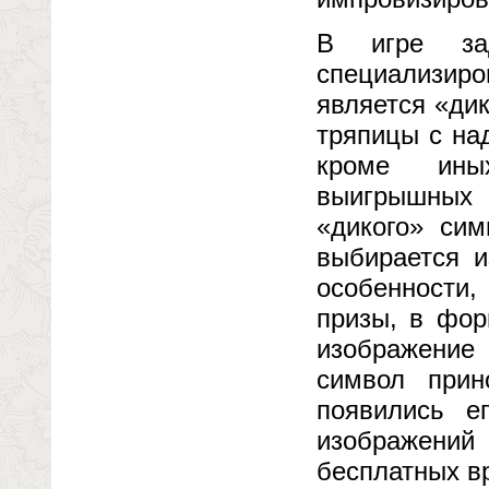
В игре зад
специализир
является «дик
тряпицы с на
кроме иных
выигрышных 
«дикого» сим
выбирается и
особенности
призы, в фор
изображение
символ при
появились е
изображений 
бесплатных в