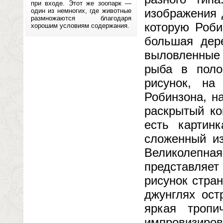
при входе. Этот же зоопарк —
изображения 
один из немногих, где животные
размножаются благодаря
которую Роби
хорошим условиям содержания.
большая дере
выловленные
рыба в поло
рисунок, н
Робинзона, н
раскрытый ко
есть картин
сложенный из
Великолепная
представляет
рисунок стра
джунглях ост
яркая тропи
импровизиров