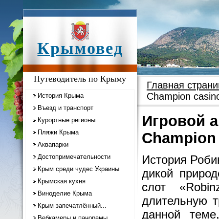
Крымовед
Путеводитель по Крыму
Главная страни
Champion casin
История Крыма
Въезд и транспорт
Игровой а
Курортные регионы
Пляжи Крыма
Champion 
Аквапарки
Достопримечательности
История Роби
Крым среди чудес Украины
дикой природ
Крымская кухня
слот «Rob
Виноделие Крыма
длительную т
Крым запечатлённый...
данной теме
Вебкамеры и панорамы