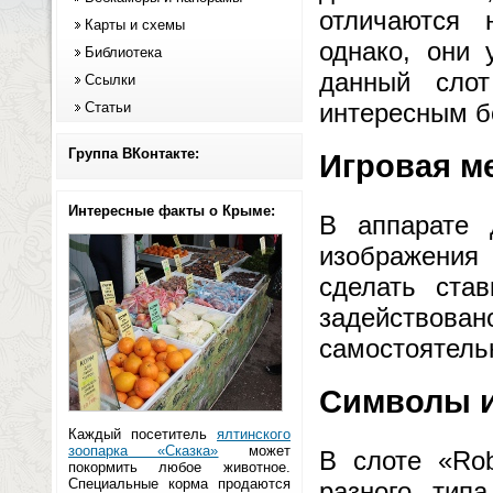
отличаются 
Карты и схемы
однако, они 
Библиотека
данный слот
Ссылки
интересным б
Статьи
Группа ВКонтакте:
Игровая м
Интересные факты о Крыме:
В аппарате 
изображения
сделать ста
задействов
самостоятель
Символы и
Каждый посетитель
ялтинского
зоопарка «Сказка»
может
В слоте «Rob
покормить любое животное.
Специальные корма продаются
разного тип