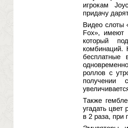
игрокам Joyca
придачу даря
Видео слоты «
Fox», имеют 
который по
комбинаций. 
бесплатные 
одновременно
роллов с ут
получении 
увеличиваетс
Также гембле
угадать цвет 
в 2 раза, при