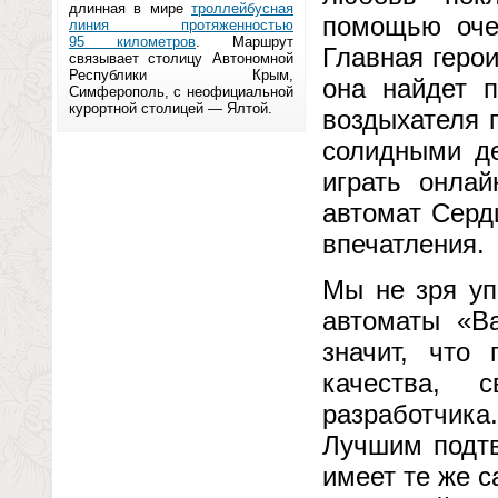
длинная в мире
троллейбусная
помощью оче
линия протяженностью
95 километров
. Маршрут
Главная герои
связывает столицу Автономной
Республики Крым,
она найдет п
Симферополь, с неофициальной
курортной столицей — Ялтой.
воздыхателя 
солидными де
играть онла
автомат Серд
впечатления.
Мы не зря уп
автоматы «Ba
значит, что
качества, 
разработчика
Лучшим подтв
имеет те же 