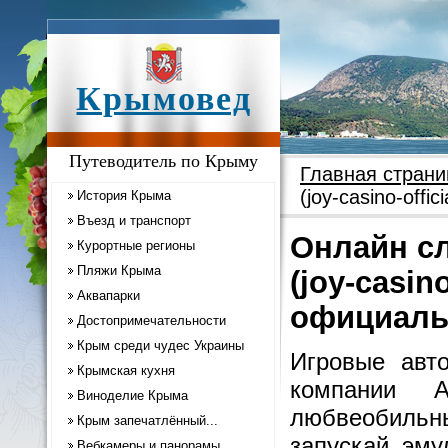
Крымовед
Путеводитель по Крыму
Главная страни
(joy-casino-off
История Крыма
Въезд и транспорт
Онлайн сл
Курортные регионы
Пляжи Крыма
(joy-casin
Аквапарки
официаль
Достопримечательности
Крым среди чудес Украины
Игровые авто
Крымская кухня
компании 
Виноделие Крыма
любвеобильн
Крым запечатлённый...
запускай эму
Вебкамеры и панорамы