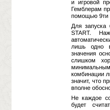
и игровой пр
Гемблерам пр
помощью 9ти 
Для запуска
START. Наж
автоматичес
лишь одно в
значения осн
слишком хо
минимальным 
комбинации ли
значит, что 
вполне обосн
Не каждое со
будет счит