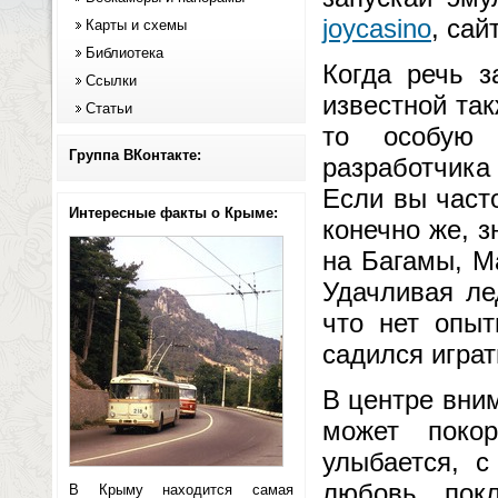
joycasino
, сай
Карты и схемы
Библиотека
Когда речь з
Ссылки
известной так
Статьи
то особую 
Группа ВКонтакте:
разработчика
Если вы часто
Интересные факты о Крыме:
конечно же, 
на Багамы, М
Удачливая ле
что нет опыт
садился играт
В центре вни
может поко
улыбается, с
любовь пок
В Крыму находится самая