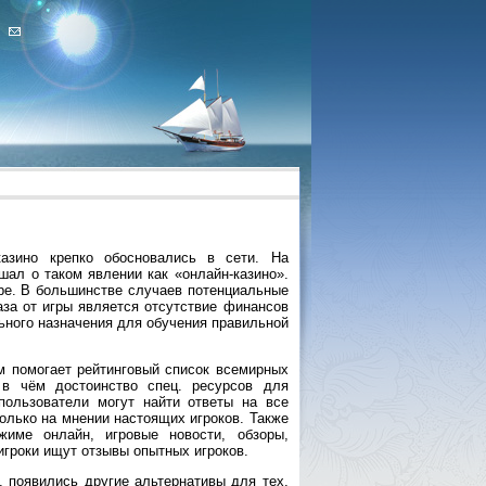
азино крепко обосновались в сети. На
шал о таком явлении как «онлайн-казино».
гре. В большинстве случаев потенциальные
аза от игры является отсутствие финансов
ьного назначения для обучения правильной
 помогает рейтинговый список всемирных
 в чём достоинство спец. ресурсов для
пользователи могут найти ответы на все
олько на мнении настоящих игроков. Также
име онлайн, игровые новости, обзоры,
игроки ищут отзывы опытных игроков.
, появились другие альтернативы для тех,