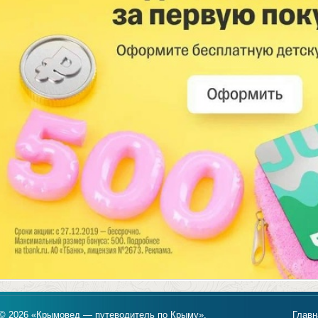
© 2026 «Крымовед — путеводитель по Крыму».
Главн