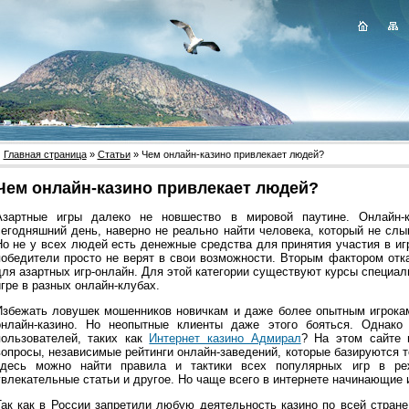
Главная страница
»
Статьи
» Чем онлайн-казино привлекает людей?
Чем онлайн-казино привлекает людей?
Азартные игры далеко не новшество в мировой паутине. Онлайн-к
сегодняшний день, наверно не реально найти человека, который не слы
Но не у всех людей есть денежные средства для принятия участия в и
победители просто не верят в свои возможности. Вторым фактором отк
для азартных игр-онлайн. Для этой категории существуют курсы специал
гре в разных онлайн-клубах.
Избежать ловушек мошенников новичкам и даже более опытным игрокам
онлайн-казино. Но неопытные клиенты даже этого бояться. Однако
пользователей, таких как
Интернет казино Адмирал
? На этом сайте 
вопросы, независимые рейтинги онлайн-заведений, которые базируются т
здесь можно найти правила и тактики всех популярных игр в реж
увлекательные статьи и другое. Но чаще всего в интернете начинающие 
Так как в России запретили любую деятельность казино по всей стране