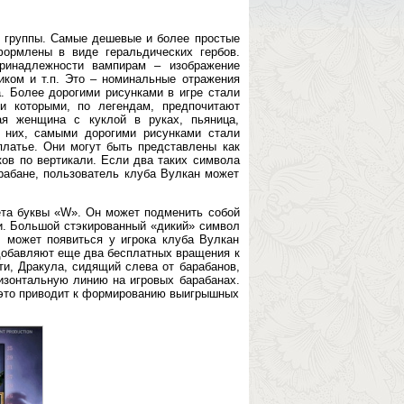
е группы. Самые дешевые и более простые
формлены в виде геральдических гербов.
принадлежности вампирам – изображение
иком и т.п. Это – номинальные отражения
а. Более дорогими рисунками в игре стали
и которыми, по легендам, предпочитают
ая женщина с куклой в руках, пьяница,
 них, самыми дорогими рисунками стали
латье. Они могут быть представлены как
ков по вертикали. Если два таких символа
рабане, пользователь клуба Вулкан может
вета буквы «W». Он может подменить собой
и. Большой стэкированный «дикий» символ
 может появиться у игрока клуба Вулкан
 добавляют еще два бесплатных вращения к
ти, Дракула, сидящий слева от барабанов,
ризонтальную линию на игровых барабанах.
то это приводит к формированию выигрышных