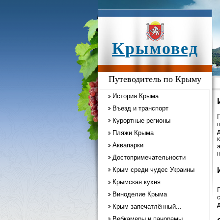
Крымовед
Путеводитель по Крыму
История Крыма
Въезд и транспорт
Курортные регионы
Пляжи Крыма
Аквапарки
Достопримечательности
Крым среди чудес Украины
Крымская кухня
Виноделие Крыма
Крым запечатлённый...
Вебкамеры и панорамы