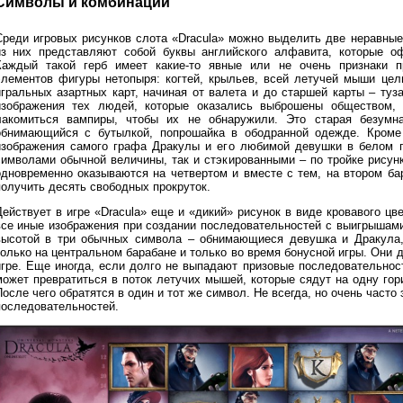
Символы и комбинации
Среди игровых рисунков слота «Dracula» можно выделить две неравны
из них представляют собой буквы английского алфавита, которые о
Каждый такой герб имеет какие-то явные или не очень признаки 
элементов фигуры нетопыря: когтей, крыльев, всей летучей мыши цел
игральных азартных карт, начиная от валета и до старшей карты – туз
изображения тех людей, которые оказались выброшены обществом, 
лакомиться вампиры, чтобы их не обнаружили. Это старая безумн
обнимающийся с бутылкой, попрошайка в ободранной одежде. Кроме
изображения самого графа Дракулы и его любимой девушки в белом п
символами обычной величины, так и стэкированными – по тройке рисун
одновременно оказываются на четвертом и вместе с тем, на втором ба
получить десять свободных прокруток.
Действует в игре «Dracula» еще и «дикий» рисунок в виде кровавого ц
все иные изображения при создании последовательностей с выигрышам
высотой в три обычных символа – обнимающиеся девушка и Дракула,
только на центральном барабане и только во время бонусной игры. Они
игре. Еще иногда, если долго не выпадают призовые последовательнос
может превратиться в поток летучих мышей, которые сядут на одну го
После чего обратятся в один и тот же символ. Не всегда, но очень час
последовательностей.