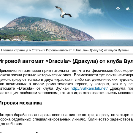
Главная страница
»
Статьи
» Игровой автомат «Dracula» (Дракула) от клуба Вулкан
Игровой автомат «Dracula» (Дракула) от клуба Ву
Приключения вампиров притягательны тем, что их физическое бессмерт
показа жизни разных исторических эпох. Возможности тут почти неисчер
демонстрируют только в двух «красках»: либо как демонических чудови
как позитивных в целом романтических героев, у которых, как и у вс
автомате «Dracula» от клуба Вулкан
http://vullkanclub.net/
Дракула пре
настоящим любящим человеком, так что игра оказывается очень манящей
Игровая механика
Пятерка барабанов аппарата несет на них не по три, а сразу по четыре
сорока отдельных специализированных линиях. Количество задействова
для себя сам.