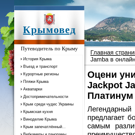
Крымовед
Путеводитель по Крыму
Главная страни
Jamba в онлайн
История Крыма
Въезд и транспорт
Оцени ун
Курортные регионы
Пляжи Крыма
Jackpot J
Аквапарки
Платинум
Достопримечательности
Крым среди чудес Украины
Легендарн
Крымская кухня
предлагает б
Виноделие Крыма
самым разли
Крым запечатлённый...
преимущество
Вебкамеры и панорамы