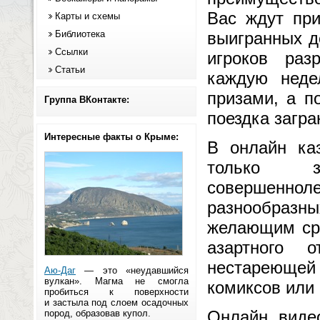
Вас ждут пр
Карты и схемы
Библиотека
выигранных д
Ссылки
игроков раз
Статьи
каждую неде
призами, а п
Группа ВКонтакте:
поездка загра
Интересные факты о Крыме:
В онлайн ка
только за
совершенн
разнообразны
желающим сра
азартного 
нестареющей
Аю-Даг
— это «неудавшийся
вулкан». Магма не смогла
комиксов или
пробиться к поверхности
и застыла под слоем осадочных
Онлайн виде
пород, образовав купол.