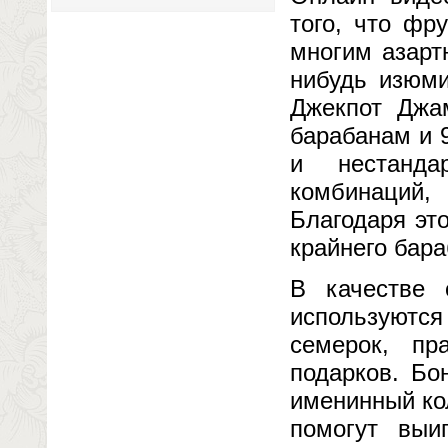
того, что фр
многим азарт
нибудь изюми
Джекпот Джа
барабанам и 
и нестанда
комбинаций,
Благодаря эт
крайнего бара
В качестве 
используются
семерок, пр
подарков. Бо
именинный ко
помогут выи