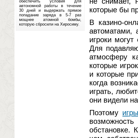
не снимает, 
обеспечить условия для
автономной работы в течение
которые бы п
30 дней и выдержать прямое
попадание заряда в 5-7 раз
мощнее атомной бомбы,
В казино-он
которую сбросили на Хиросиму.
автоматами, 
игроки могут
Для подавляю
атмосферу к
которые игрок
и которые пр
когда возник
играть, любит
они видели на
Поэтому
игр
возможность
обстановке. 