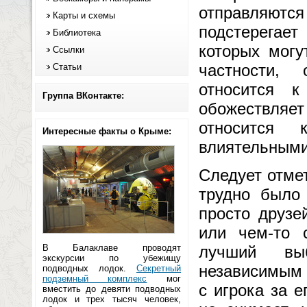
отправляются
Карты и схемы
подстерегает
Библиотека
которых могу
Ссылки
частности,
Статьи
относится 
Группа ВКонтакте:
обожествляет
относится 
Интересные факты о Крыме:
влиятельными
Следует отме
трудно было
просто друзе
или чем-то 
В Балаклаве проводят
лучший вы
экскурсии по убежищу
независимым 
подводных лодок.
Секретный
подземный комплекс
мог
с игрока за е
вместить до девяти подводных
лодок и трех тысяч человек,