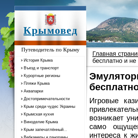
Крымовед
Путеводитель по Крыму
Главная страни
бесплатно и не
История Крыма
Въезд и транспорт
Эмулятор
Курортные регионы
Пляжи Крыма
бесплатно
Аквапарки
Достопримечательности
Игровые каз
Крым среди чудес Украины
привлекатель
Крымская кухня
возникает ун
Виноделие Крыма
само ощущен
Крым запечатлённый...
интереса к ж
Вебкамеры и панорамы