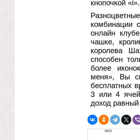
кнопочкой «i».
Разноцветны
комбинации с
онлайн клуб
чашке, крол
королева Ша
способен тол
более иконо
меня», Вы с
бесплатных в
3 или 4 ячей
доход равный 