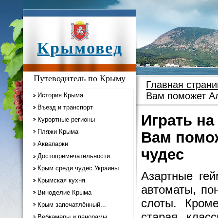
Крымовед
Путеводитель по Крыму
Главная страни
Вам поможет Ал
История Крыма
Въезд и транспорт
Играть на
Курортные регионы
Пляжи Крыма
Вам помо
Аквапарки
чудес
Достопримечательности
Крым среди чудес Украины
Азартные гей
Крымская кухня
автоматы, по
Виноделие Крыма
слоты. Кром
Крым запечатлённый...
старая клас
Вебкамеры и панорамы