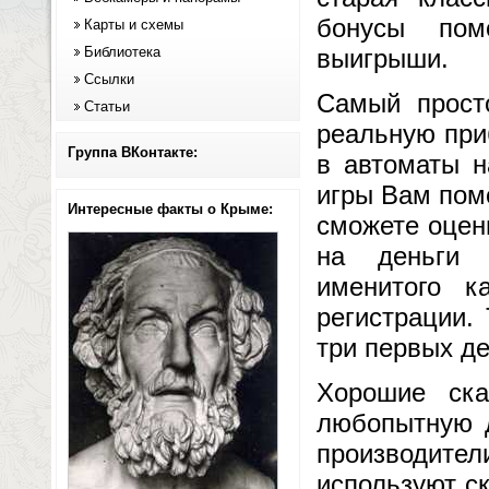
бонусы пом
Карты и схемы
Библиотека
выигрыши.
Ссылки
Самый прост
Статьи
реальную при
Группа ВКонтакте:
в автоматы н
игры Вам пом
Интересные факты о Крыме:
сможете оцен
на деньги 
именитого к
регистрации.
три первых де
Хорошие ска
любопытную д
производите
используют с