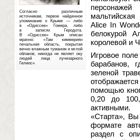
персонажей 
Согласно различным
мальтийская
источникам, первое найденное
упоминание о Крыме — либо
Alice In Won
в «Одиссее» Гомера, либо
в записях Геродота.
белокурой А
В «Одиссее» Крым описан
мрачно: «Там киммериян
королевой и 
печальная область, покрытая
вечно влажным туманом и мглой
Игровое поле
облаков; никогда не являет оку
людей лица лучезарного
барабанов, 
Гелиос».
зеленой трав
отображаетс
помощью кноп
0,20 до 100
активными.
«Старта», Вы
формате авт
раздел с опи