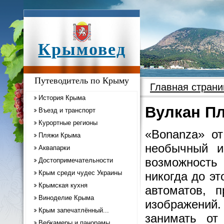
Крымовед
Путеводитель по Крыму
Главная страни
История Крыма
Вулкан Пл
Въезд и транспорт
Курортные регионы
«Bonanza» о
Пляжи Крыма
необычный иг
Аквапарки
возможность
Достопримечательности
Крым среди чудес Украины
никогда до эт
Крымская кухня
автоматов, 
Виноделие Крыма
изображений
Крым запечатлённый...
занимать от
Вебкамеры и панорамы