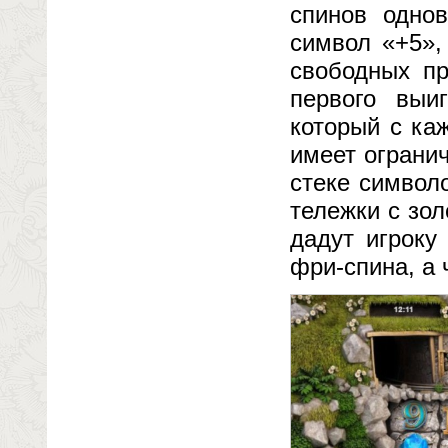
спинов одно
символ «+5»,
свободных пр
первого выи
который с ка
имеет огранич
стеке символ
тележки с зо
дадут игроку
фри-спина, а 