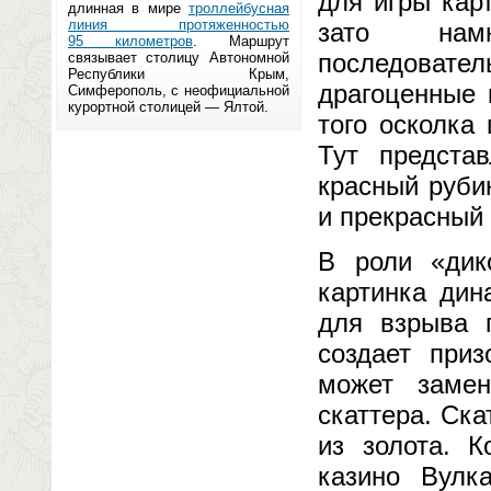
для игры кар
длинная в мире
троллейбусная
линия протяженностью
зато нам
95 километров
. Маршрут
последоват
связывает столицу Автономной
Республики Крым,
драгоценные 
Симферополь, с неофициальной
курортной столицей — Ялтой.
того осколка
Тут предста
красный руби
и прекрасный 
В роли «дик
картинка дин
для взрыва 
создает приз
может заме
скаттера. Ск
из золота. К
казино Вулк