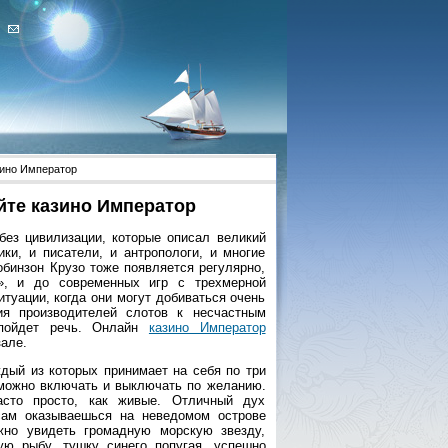
зино Император
йте казино Император
без цивилизации, которые описал великий
ки, и писатели, и антропологи, и многие
обинзон Крузо тоже появляется регулярно,
т», и до современных игр с трехмерной
туации, когда они могут добиваться очень
ия производителей слотов к несчастным
 пойдет речь. Онлайн
казино Император
але.
ждый из которых принимает на себя по три
е можно включать и выключать по желанию.
асто просто, как живые. Отличный дух
 сам оказываешься на неведомом острове
жно увидеть громадную морскую звезду,
ю рыбу, тушку синего попугая, успешно