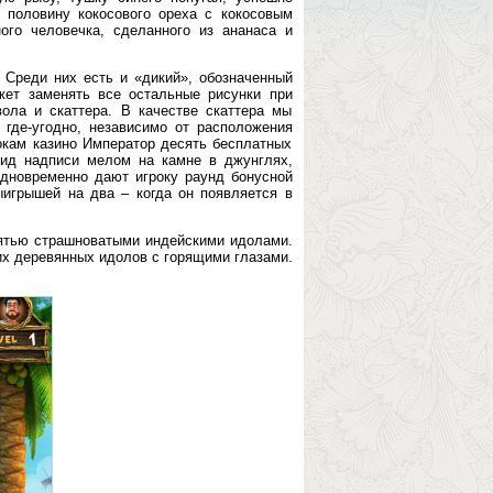
 половину кокосового ореха с кокосовым
ого человечка, сделанного из ананаса и
 Среди них есть и «дикий», обозначенный
жет заменять все остальные рисунки при
ола и скаттера. В качестве скаттера мы
где-угодно, независимо от расположения
рокам казино Император десять бесплатных
вид надписи мелом на камне в джунглях,
 одновременно дают игроку раунд бонусной
игрышей на два – когда он появляется в
пятью страшноватыми индейскими идолами.
ших деревянных идолов с горящими глазами.