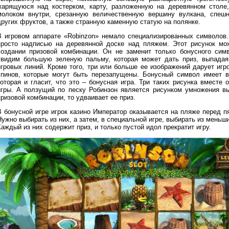
жарящуюся над костерком, карту, разложенную на деревянном столе,
молоком внутри, срезанную величественную вершину вулкана, спешн
других фруктов, а также странную каменную статую на полянке.
В игровом аппарате «Robinzon» немало специализированных символов.
просто надписью на деревянной доске над пляжем. Этот рисунок мо
создании призовой комбинации. Он не заменит только бонусного симв
увидим большую зеленую пальму, которая может дать приз, выпадая 
игровых линий. Кроме того, три или больше ее изображений дарует иг
спинов, которые могут быть перезапущены. Бонусный символ имеет 
которая и гласит, что это – бонусная игра. Три таких рисунка вместе
игры. А ползущий по песку Робинзон является рисунком умножения вы
ризовой комбинации, то удваивает ее приз.
В бонусной игре игрок казино Император оказывается на пляже перед 
Нужно выбирать из них, а затем, в специальной игре, выбирать из мень
аждый из них содержит приз, и только пустой идол прекратит игру.