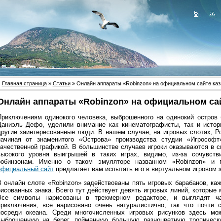
Главная страница
»
Статьи
» Онлайн аппараты «Robinzon» на официальном сайте ка
Онлайн аппараты «Robinzon» на официальном са
Приключениям одинокого человека, выброшенного на одинокий остров 
Даниэль Дефо, уделили внимание как кинематографисты, так и истори
другие заинтересованные люди. В нашем случае, на игровых слотах, Р
начиная от знаменитого «Острова» производства студии «Игрософ
качественной графикой. В большинстве случаев игроки оказываются в си
высокого уровня выигрышей в таких играх, видимо, из-за сочувств
робинзонам. Именно о таком эмуляторе названном «Robinzon» и
официальный сайт
предлагает вам испытать его в виртуальном игровом з
В онлайн слоте «Robinzon» задействованы пять игровых барабанов, ка
рисованных знака. Всего тут действует девять игровых линий, которы
Все символы нарисованы в трехмерном редакторе, и выглядят ч
приключения, все нарисовано очень натуралистично, так что почти
посреди океана. Среди многочисленных игровых рисунков здесь мо
выброшенную на берег, пойманную большую разноцветную тропическу