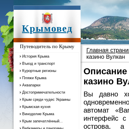
Крымовед
Путеводитель по Крыму
Главная страни
казино Вулкан
История Крыма
Въезд и транспорт
Описание 
Курортные регионы
Пляжи Крыма
казино Ву
Аквапарки
Достопримечательности
Вы давно хо
Крым среди чудес Украины
одновременн
Крымская кухня
автомат «Ba
Виноделие Крыма
интерфейс с
Крым запечатлённый...
острова, а
Вебкамеры и панорамы