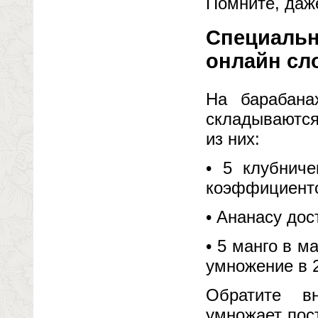
Помните, даже
Специаль
онлайн сл
На барабана
складываются
из них:
• 5 клубнич
коэффициенто
• Ананасу до
• 5 манго в м
умножение в 2
Обратите в
умножает пос