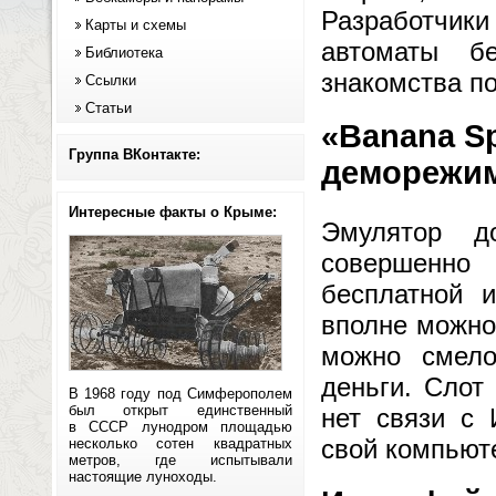
Разработчики
Карты и схемы
автоматы б
Библиотека
знакомства п
Ссылки
Статьи
«Banana Sp
Группа ВКонтакте:
деморежим
Интересные факты о Крыме:
Эмулятор д
совершенно 
бесплатной и
вполне можно
можно смело
деньги. Слот
В 1968 году под Симферополем
был открыт единственный
нет связи с 
в СССР лунодром площадью
свой компьют
несколько сотен квадратных
метров, где испытывали
настоящие луноходы.