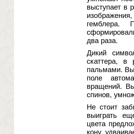
выступает в 
изображения,
гемблера. 
сформировал
два раза.
Дикий симво
скаттера, в
пальмами. Вы
поле автом
вращений. В
спинов, умнож
Не стоит заб
выиграть ещ
цвета предло
кону удваива