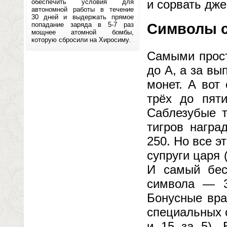
и сорвать дже
обеспечить условия для
автономной работы в течение
30 дней и выдержать прямое
попадание заряда в 5-7 раз
Символы с
мощнее атомной бомбы,
которую сбросили на Хиросиму.
Самыми прост
до A, а за вы
монет. А вот
трёх до пят
Саблезубые т
тигров награ
250. Но все 
супруги царя 
И самый бес
символа — 3
Бонусные вра
специальных 
и 15 за 5).