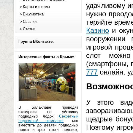
удачливому иг
Карты и схемы
нужно преодо
Библиотека
теряйте врем
Ссылки
Казино
и окун
Статьи
вооружении 
Группа ВКонтакте:
игровой проц
слот можно
Интересные факты о Крыме:
(смартфоны, 
777
онлайн, у
Возможнос
У этого вид
В Балаклаве проводят
завораживаю
экскурсии по убежищу
подводных лодок.
Секретный
щедрые бонус
подземный комплекс
мог
вместить до девяти подводных
Поэтому игрок
лодок и трех тысяч человек,