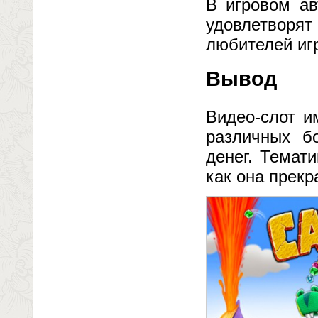
В игровом ав
удовлетворят
любителей игр
Вывод
Видео-слот и
различных бо
денег. Темат
как она прек