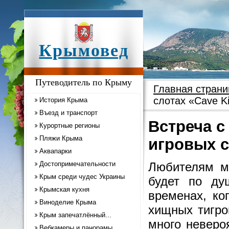
Крымовед
Путеводитель по Крыму
Главная страни
слотах «Cave K
История Крыма
Въезд и транспорт
Встреча с
Курортные регионы
Пляжи Крыма
игровых с
Аквапарки
Достопримечательности
Любителям му
Крым среди чудес Украины
будет по ду
Крымская кухня
временах, ко
Виноделие Крыма
хищных тигро
Крым запечатлённый...
много неверо
Вебкамеры и панорамы