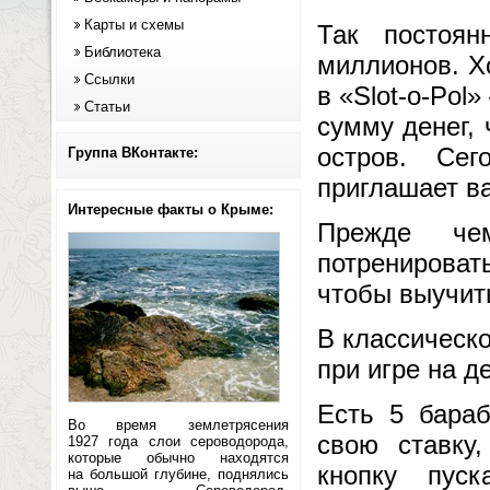
Карты и схемы
Так постоян
Библиотека
миллионов. Хо
Ссылки
в «Slot-o-Pol
Статьи
сумму денег,
остров. Се
Группа ВКонтакте:
приглашает в
Интересные факты о Крыме:
Прежде че
потренировать
чтобы выучить
В классическо
при игре на д
Есть 5 бара
Во время землетрясения
свою ставку
1927 года слои сероводорода,
которые обычно находятся
кнопку пус
на большой глубине, поднялись