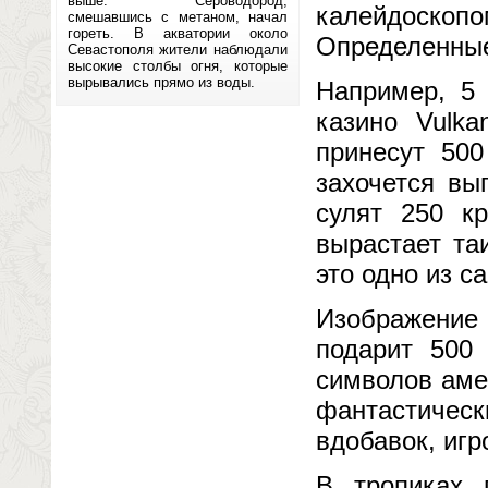
выше. Сероводород,
калейдоскоп
смешавшись с метаном, начал
гореть. В акватории около
Определенные
Севастополя жители наблюдали
высокие столбы огня, которые
вырывались прямо из воды.
Например, 5 
казино Vulka
принесут 500
захочется вы
сулят 250 к
вырастает та
это одно из с
Изображение
подарит 500 
символов аме
фантастическ
вдобавок, игр
В тропиках 