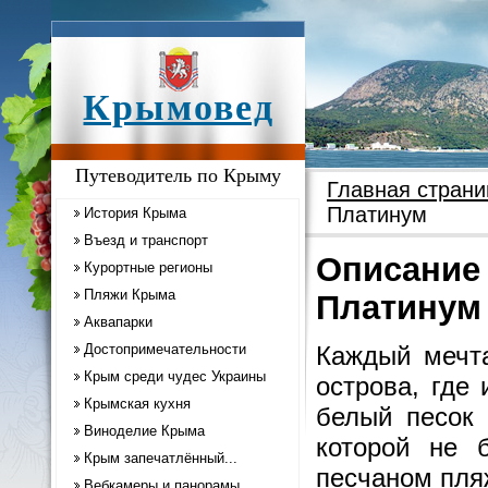
Крымовед
Путеводитель по Крыму
Главная страни
Платинум
История Крыма
Въезд и транспорт
Описание 
Курортные регионы
Пляжи Крыма
Платинум
Аквапарки
Достопримечательности
Каждый мечта
Крым среди чудес Украины
острова, где
Крымская кухня
белый песок 
Виноделие Крыма
которой не 
Крым запечатлённый...
песчаном пля
Вебкамеры и панорамы