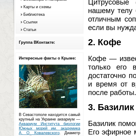
Цитрусовые 
Карты и схемы
нашему телу 
Библиотека
отличным соп
Ссылки
если вы нужда
Статьи
2. Кофе
Группа ВКонтакте:
Кофе — извес
Интересные факты о Крыме:
только его 
достаточно п
и время от в
после работы
3. Базилик
В Севастополе находится самый
крупный на Украине аквариум —
Базилик помог
Аквариум Института биологии
Южных морей им. академика
Его эфирное 
А. О. Ковалевского
. Диаметр