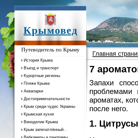
Крымовед
Путеводитель по Крыму
Главная страни
История Крыма
7 аромато
Въезд и транспорт
Курортные регионы
Запахи спос
Пляжи Крыма
проблемами 
Аквапарки
ароматах, кот
Достопримечательности
Крым среди чудес Украины
после него.
Крымская кухня
1. Цитрус
Виноделие Крыма
Крым запечатлённый...
Вебкамеры и панорамы