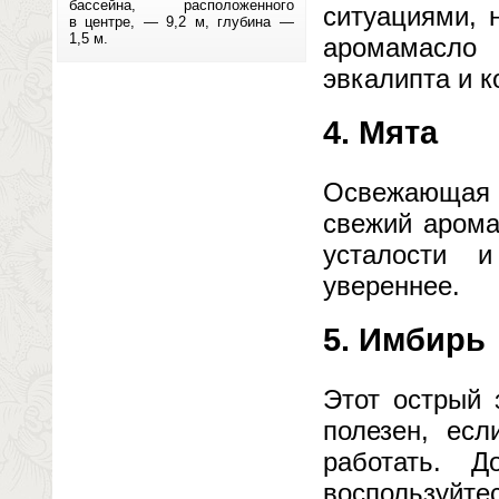
бассейна, расположенного
ситуациями, 
в центре, — 9,2 м, глубина —
1,5 м.
аромамасло 
эвкалипта и к
4. Мята
Освежающая 
свежий арома
усталости 
увереннее.
5. Имбирь
Этот острый 
полезен, есл
работать. 
воспользуйт