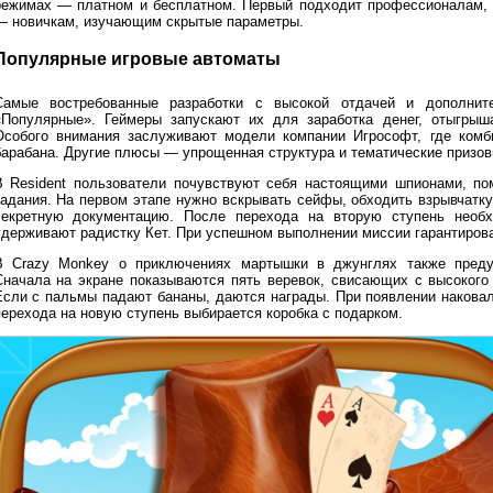
режимах — платном и бесплатном. Первый подходит профессионалам, 
— новичкам, изучающим скрытые параметры.
Популярные игровые автоматы
Самые востребованные разработки с высокой отдачей и дополни
«Популярные». Геймеры запускают их для заработка денег, отыгрыш
Особого внимания заслуживают модели компании Игрософт, где комб
барабана. Другие плюсы — упрощенная структура и тематические призов
В Resident пользователи почувствуют себя настоящими шпионами, п
задания. На первом этапе нужно вскрывать сейфы, обходить взрывчатк
секретную документацию. После перехода на вторую ступень необ
удерживают радистку Кет. При успешном выполнении миссии гарантирова
В Crazy Monkey о приключениях мартышки в джунглях также преду
Сначала на экране показываются пять веревок, свисающих с высокого 
Если с пальмы падают бананы, даются награды. При появлении наковал
перехода на новую ступень выбирается коробка с подарком.