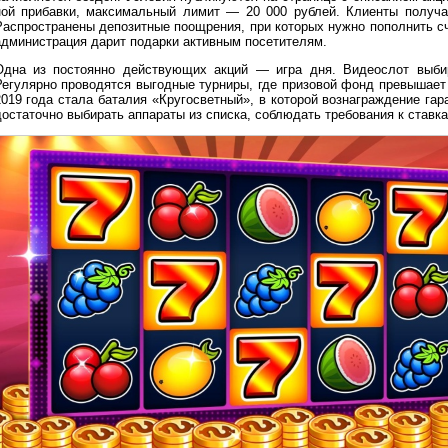
ной прибавки, максимальный лимит — 20 000 рублей. Клиенты получ
Распространены депозитные поощрения, при которых нужно пополнить с
администрация дарит подарки активным посетителям.
Одна из постоянно действующих акций — игра дня. Видеослот выбир
Регулярно проводятся выгодные турниры, где призовой фонд превышает
2019 года стала баталия «Кругосветный», в которой вознаграждение гар
достаточно выбирать аппараты из списка, соблюдать требования к ставк