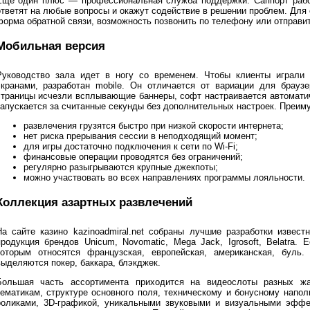
Еще один плюс — профессиональная служба поддержки. Саппорт рабо
ответят на любые вопросы и окажут содействие в решении проблем. Для 
форма обратной связи, возможность позвонить по телефону или отправить
Мобильная версия
Руководство зала идет в ногу со временем. Чтобы клиенты играли
экранами, разработан mobile. Он отличается от вариации для брау
страницы исчезли всплывающие баннеры, софт настраивается автомати
запускается за считанные секунды без дополнительных настроек. Преим
развлечения грузятся быстро при низкой скорости интернета;
нет риска прерывания сессии в неподходящий момент;
для игры достаточно подключения к сети по Wi-Fi;
финансовые операции проводятся без ограничений;
регулярно разыгрываются крупные джекпоты;
можно участвовать во всех направлениях программы лояльности.
Коллекция азартных развлечений
На сайте казино kazinoadmiral.net собраны лучшие разработки извес
продукция брендов Unicum, Novomatic, Mega Jack, Igrosoft, Belatra. 
которым относятся французская, европейская, американская, буль.
выделяются покер, баккара, блэкджек.
Большая часть ассортимента приходится на видеослоты разных жа
тематикам, структуре основного поля, техническому и бонусному напо
роликами, 3D-графикой, уникальными звуковыми и визуальными эффе