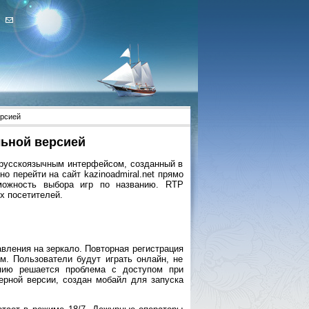
ерсией
льной версией
 русскоязычным интерфейсом, созданный в
о перейти на сайт kazinoadmiral.net прямо
можность выбора игр по названию. RTP
х посетителей.
вления на зеркало. Повторная регистрация
. Пользователи будут играть онлайн, не
опию решается проблема с доступом при
зерной версии, создан мобайл для запуска