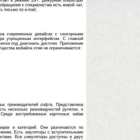
тает в режиме 18/7. Дежурные операторы
обращения к специалистам есть живой чат,
 письмо по e-mail.
 на современных девайсах с сенсорными
зера упрощенным интерфейсом. С главной
чески под диагональ дисплея. Приложение
ущества мобайла этим не ограничиваются:
тных производителей софта. Представлена
Есть несколько разновидностей рулетки, к
 Среди востребованных карточных забав
нров и категорий. Они различаются по
лнению. Есть эмуляторы с вступительными
ктами. Все симуляторы доступны в двух