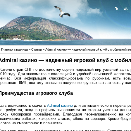
Главная страница
»
Статьи
» Admiral казино — надежный игровой клуб с мобильной в
Admiral казино — надежный игровой клуб с моби
Жители стран СНГ по достоинству оценят надежный виртуальный зал с
2010 году. Для знакомства с коллекцией и удобной навигацией желательн
сейчас. Вся информация классифицирована по рубрикам, есть воз
превышает 95%, поэтому шансы на получение крупных выплат есть у все
Преимущества игрового клуба
Есть возможность скачать
Admiral казино
для автоматического перенапра
не требуется, вход в профиль выполняется по старым учетным данным
боясь блокировки провайдерами. Благодаря перенаправлению на к
технических работах, хакерских атаках, сбоях на сервере. Кроме брау
слотов на смартфонах и планшетах.