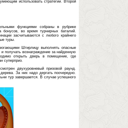
умеющим использовать стратегии. Второй
тельными функциями собраны в рубрике
а бонусов, во время турнирных баталий.
инации засчитываются с любого крайнего
ые туры.
омогающими Штирлицу выполнять опасные
у и получать вознаграждение за найденную
ходимо открыть дверь в помещение, где
н суперприз.
смотрен двухуровневый призовой раунд.
дерева. За них надо дергать поочередно.
ьни тур завершается. В случае успешного