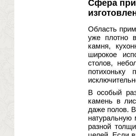
Сфера при
изготовле
Область прим
уже плотно 
камня, кухо
широкое исп
столов, небо
потихоньку
исключительно
В особый ра
камень в лис
даже полов. 
натуральную 
разной толщи
целей. Если в