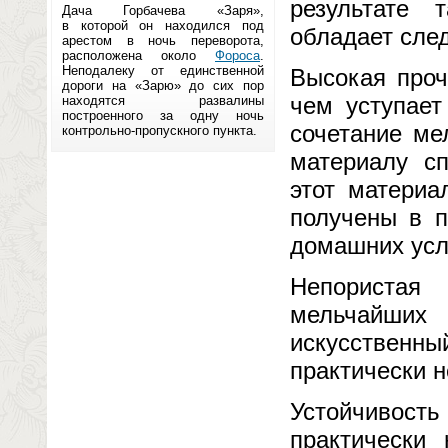
результате 
Дача Горбачева «Заря»,
в которой он находился под
обладает сл
арестом в ночь переворота,
расположена около
Фороса
.
Неподалеку от единственной
Высокая проч
дороги на «Зарю» до сих пор
чем уступает
находятся развалины
построенного за одну ночь
сочетание ме
контрольно-пропускного пункта.
материалу сп
этот материа
получены в п
домашних усл
Непористая
мельчайших
искусствен
практически н
Устойчивос
практически