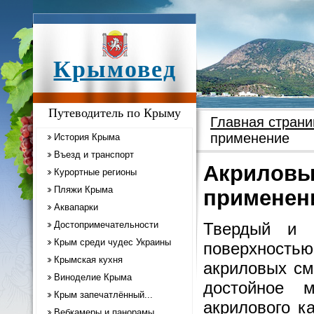
Крымовед
Путеводитель по Крыму
Главная страни
применение
История Крыма
Въезд и транспорт
Акриловы
Курортные регионы
Пляжи Крыма
применен
Аквапарки
Достопримечательности
Твердый и 
Крым среди чудес Украины
поверхностью
Крымская кухня
акриловых см
Виноделие Крыма
достойное 
Крым запечатлённый...
акрилового к
Вебкамеры и панорамы