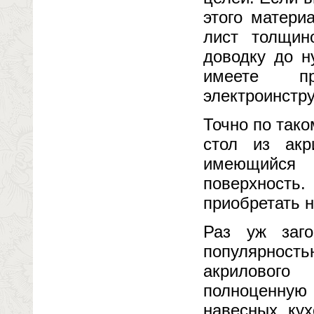
этого матери
лист толщин
доводку до н
имеете п
электроинстру
Точно по так
стол из акр
имеющийся 
поверхность
приобретать н
Раз уж заго
популярнос
акрилового
полноценную
навесных ку