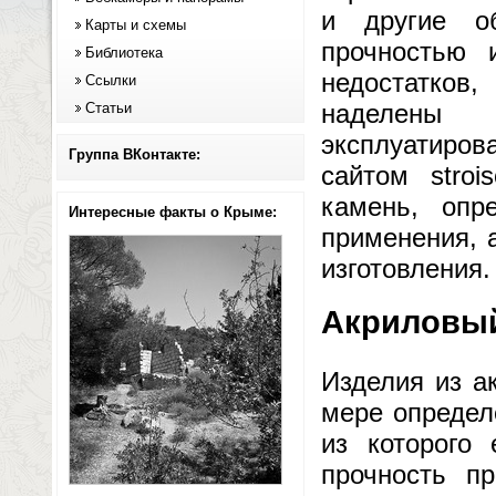
и другие о
Карты и схемы
прочностью 
Библиотека
недостатков
Ссылки
наделены 
Статьи
эксплуатиров
Группа ВКонтакте:
сайтом stroi
камень, опр
Интересные факты о Крыме:
применения, 
изготовления.
Акриловый
Изделия из а
мере определ
из которого 
прочность п