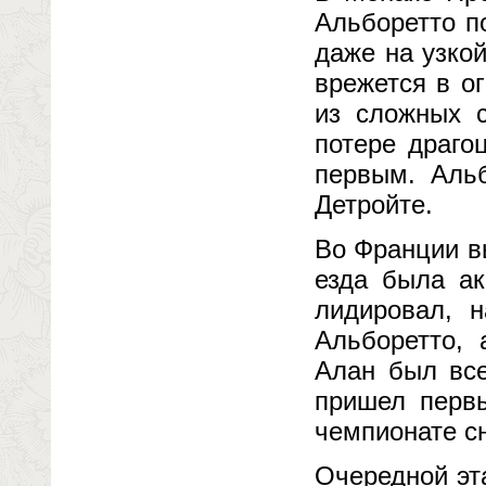
Альборетто п
даже на узко
врежется в о
из сложных с
потере драго
первым. Альб
Детройте.
Во Франции вы
езда была ак
лидировал, н
Альборетто, 
Алан был все
пришел первы
чемпионате сн
Очередной эт