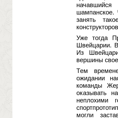
начавшийся
шампанское. 
занять так
конструкторов
Уже тогда П
Швейцарии. В
Из Швейцари
вершины свое
Тем времен
ожидании на
команды Же
оказывать н
неплохими 
спортпрототип
могли заста