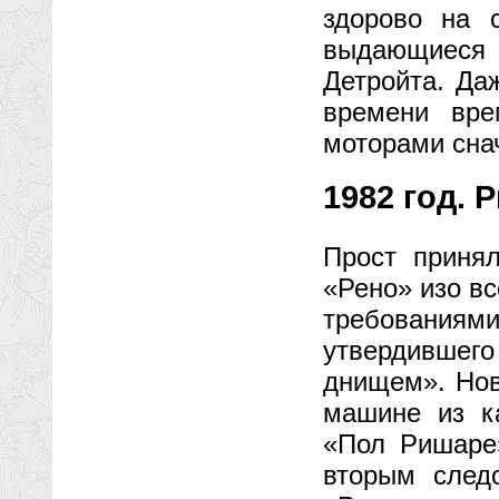
здорово на 
выдающиеся 
Детройта. Да
времени вре
моторами снач
1982 год. 
Прост принял
«Рено» изо вс
требования
утвердивше
днищем». Нов
машине из к
«Пол Ришаре
вторым след