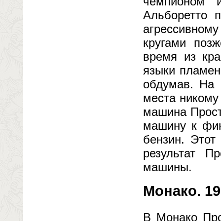
чемпионом 
Альборетто п
агрессивном
кругами позж
время из кра
языки пламен
обдумав. На 
места никому
машина Прост
машину к фин
бензин. Этот
результат Пр
машины.
Монако. 19
В Монако Про