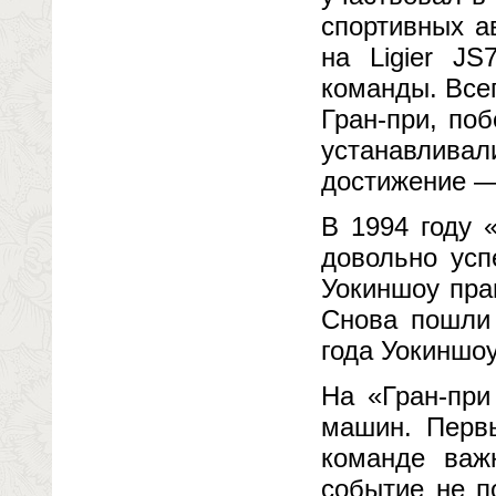
спортивных а
на Ligier J
команды. Все
Гран-при, по
устанавлив
достижение — 
В 1994 году 
довольно усп
Уокиншоу пра
Снова пошли 
года Уокиншо
На «Гран-при
машин. Перв
команде важ
событие не п