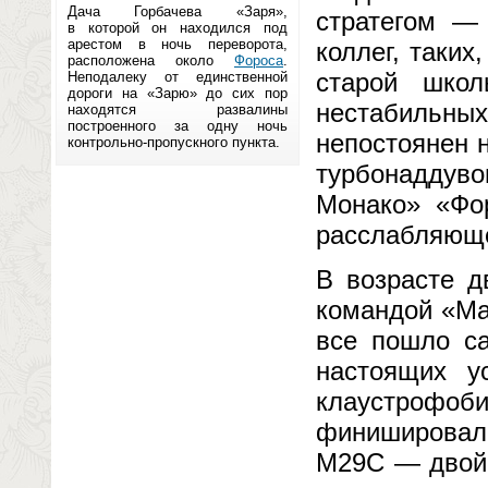
Дача Горбачева «Заря»,
стратегом —
в которой он находился под
арестом в ночь переворота,
коллег, таки
расположена около
Фороса
.
старой школ
Неподалеку от единственной
дороги на «Зарю» до сих пор
нестабильны
находятся развалины
построенного за одну ночь
непостоянен 
контрольно-пропускного пункта.
турбонаддув
Монако» «Фо
расслабляюще
В возрасте д
командой «Ма
все пошло са
настоящих у
клаустрофо
финишировал
М29С — двойн