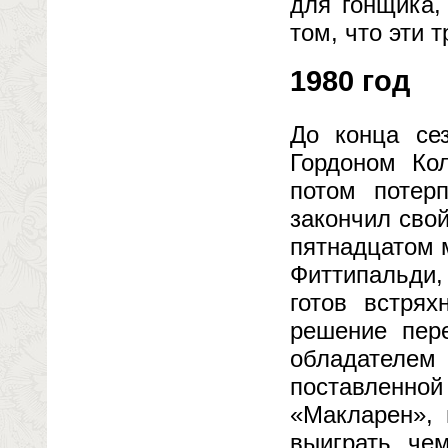
для гонщика,
том, что эти 
1980 год
До конца се
Гордоном Ко
потом потер
закончил свой
пятнадцатом 
Фиттипальди,
готов встря
решение пер
обладателем
поставленн
«Макларен», 
выиграть че