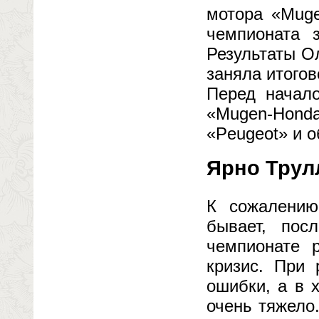
мотора «Muge
чемпионата з
Результаты О
заняла итогов
Перед начал
«Mugen-Hond
«Peugeot» и 
Ярно Трулл
К сожалению
бывает, пос
чемпионате 
кризис. При
ошибки, а в 
очень тяжело