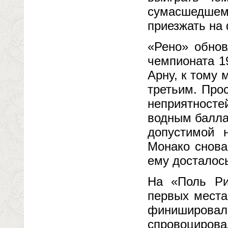
сумасшедшему
приезжать на
«Рено» обнов
чемпионата 1
Арну, к тому
третьим. Про
неприятност
водным балла
допустимой 
Монако снова
ему досталос
На «Поль Ри
первых места
финишировал
спровоциров