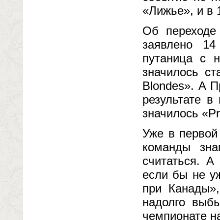
«Лижье», и в 
Об переходе
заявлено 14
путаница с 
значилось ст
Blondes». А П
результате в
значилось «Pr
Уже в первой
команды зна
считаться. А
если бы не у
при Канады»,
надолго выбы
чемпионате н