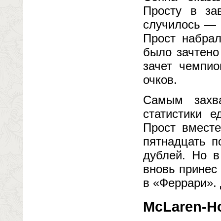
Просту в зав
случилось — 
Прост набрал
было зачтено
зачет чемпио
очков.
Самым захв
статистики е
Прост вмест
пятнадцать п
дублей. Но в
вновь принес
в «Феррари». 
McLaren-Ho