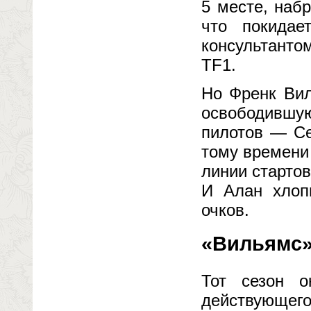
5 месте, наб
что покидае
консультант
TF1.
Но Френк Вил
освободившую
пилотов — Се
тому времени
линии стартов
И Алан хлоп
очков.
«Вильямс»
Тот сезон о
действующег