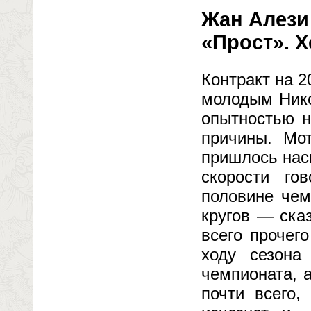
Жан Алези
«Прост». Х
Контракт на 
молодым Нико
опытностью н
причины. Мо
пришлось насп
скорости г
половине чем
кругов — ска
всего прочег
ходу сезона
чемпионата, 
почти всего,