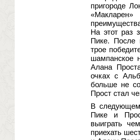
пригороде Ло
«Макларен»
преимущества
На этот раз 
Пике. После 
трое победит
шампанское 
Алана Прост
очках с Альб
больше не со
Прост стал ч
В следующем,
Пике и Про
выиграть че
приехать шес