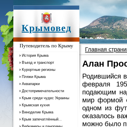
Крымовед
Путеводитель по Крыму
Главная страни
История Крыма
Алaн Про
Въезд и транспорт
Курортные регионы
Родившийся в
Пляжи Крыма
февраля 19
Аквапарки
подающим над
Достопримечательности
Крым среди чудес Украины
мир формой с
Крымская кухня
одном из фут
Виноделие Крыма
оказалось ва
Крым запечатлённый...
можно было по
Вебкамеры и панорамы