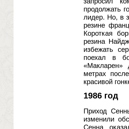
запросил к
продолжать г
лидер. Но, в 
резине франц
Короткая бо
резина Найдж
избежать сер
поехал в бо
«Макларен» 
метрах посл
красивой гонк
1986 год
Приход Сенн
изменили обс
Сенна оказа