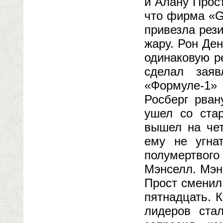
и Алану Прос
что фирма «G
привезла рез
жару. Рон Де
одинаковую р
сделал зая
«Формуле-1»
Росберг рван
ушел со стар
вышел на чет
ему не угна
полумертвог
Мэнселл. Мэн
Прост сменил
пятнадцать. К
лидеров ста