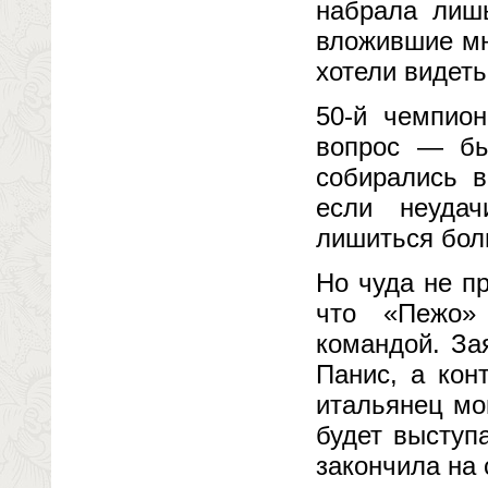
набрала лишь
вложившие мн
хотели видеть
50-й чемпио
вопрос — бы
собирались в
если неудач
лишиться бол
Но чуда не п
что «Пежо» 
командой. За
Панис, а кон
итальянец мо
будет выступ
закончила на