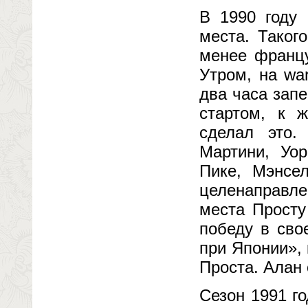
В 1990 году 
места. Таког
менее францу
Утром, на wa
два часа зап
стартом, к 
сделал это.
Мартини, Уор
Пике, Мэнсе
целенаправлен
места Просту
победу в сво
при Японии»,
Проста. Алан
Сезон 1991 го