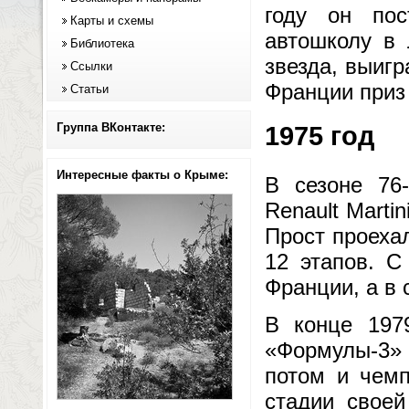
году он по
Карты и схемы
автошколу в 
Библиотека
звезда, выиг
Ссылки
Франции приз 
Статьи
Группа ВКонтакте:
1975 год
Интересные факты о Крыме:
В сезоне 76-
Renault Martin
Прост проехал
12 этапов. С
Франции, а в
В конце 197
«Формулы-3» 
потом и чем
стадии свое