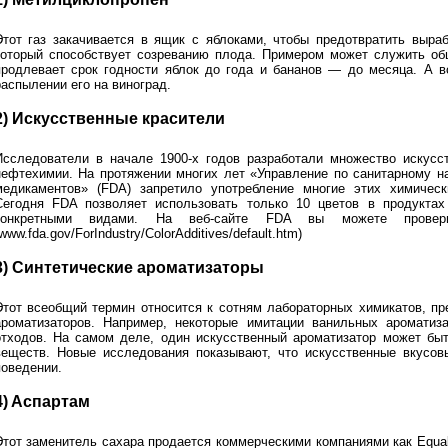
Этот газ закачивается в ящик с яблоками, чтобы предотвратить выраб
который способствует созреванию плода. Примером может служить общ
продлевает срок годности яблок до года и бананов — до месяца. А в
распылении его на виноград.
2) Искусственные красители
Исследователи в начале 1900-х годов разработали множество искусс
нефтехимии. На протяжении многих лет «Управление по санитарному н
медикаментов» (FDA) запретило употребление многие этих химическ
Сегодня FDA позволяет использовать только 10 цветов в продуктах
конкретными видами. На веб-сайте FDA вы можете провери
www.fda.gov/ForIndustry/ColorAdditives/default.htm)
3) Синтетические ароматизаторы
Этот всеобщий термин относится к сотням лабораторных химикатов, п
ароматизаторов. Например, некоторые имитации ванильных аромати
отходов. На самом деле, один искусственный ароматизатор может быт
веществ. Новые исследования показывают, что искусственные вкусов
поведении.
4) Aспартам
Этот заменитель сахара продается коммерческими компаниями как Equal