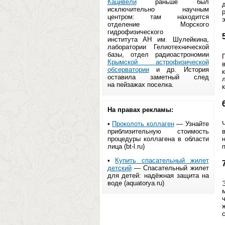
Кацивели
раньше был
исключительно научным
центром: там находится
отделение Морского
гидрофизического
института АН им. Шулейкина,
лаборатории Гелиотехнической
базы, отдел радиоастрономии
Крымской астрофизической
обсерватории
и др. История
оставила заметный след
на пейзажах поселка.
На правах рекламы:
•
Проколоть коллаген
— Узнайте
приблизительную стоимость
процедуры коллагена в области
лица (bt-l.ru)
•
Купить спасательный жилет
детский
— Спасательный жилет
для детей: надёжная защита на
воде (aquatorya.ru)