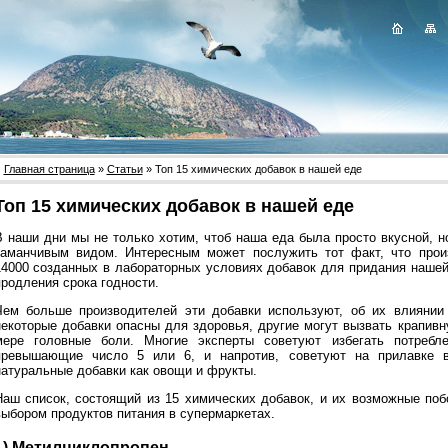
Главная страница
»
Статьи
» Топ 15 химических добавок в нашей еде
Топ 15 химических добавок в нашей еде
В наши дни мы не только хотим, чтоб наша еда была просто вкусной, 
заманчивым видом. Интересным может послужить тот факт, что прои
14000 созданных в лабораторных условиях добавок для придания нашей
продления срока годности.
Чем больше производителей эти добавки используют, об их влиянии
некоторые добавки опасны для здоровья, другие могут вызвать крапивну
мере головные боли. Многие эксперты советуют избегать потребл
превышающие число 5 или 6, и напротив, советуют на прилавке в
натуральные добавки как овощи и фрукты.
Наш список, состоящий из 15 химических добавок, и их возможные поб
выбором продуктов питания в супермаркетах.
1) Метилциклопропен