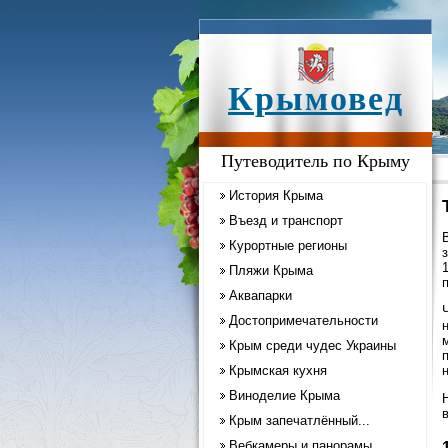
Крымовед
Путеводитель по Крыму
История Крыма
Въезд и транспорт
Курортные регионы
Пляжи Крыма
Аквапарки
Достопримечательности
Крым среди чудес Украины
Крымская кухня
Виноделие Крыма
Крым запечатлённый...
Вебкамеры и панорамы