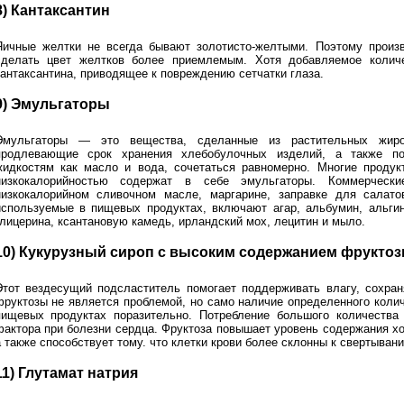
8) Кантаксантин
Яичные желтки не всегда бывают золотисто-желтыми. Поэтому произв
сделать цвет желтков более приемлемым. Хотя добавляемое количе
кантаксантина, приводящее к повреждению сетчатки глаза.
9) Эмульгаторы
Эмульгаторы — это вещества, сделанные из растительных жиров
продлевающие срок хранения хлебобулочных изделий, а также 
жидкостям как масло и вода, сочетаться равномерно. Многие проду
низкокалорийностью содержат в себе эмульгаторы. Коммерческ
низкокалорийном сливочном масле, маргарине, заправке для салато
используемые в пищевых продуктах, включают агар, альбумин, альгин
глицерина, ксантановую камедь, ирландский мох, лецитин и мыло.
10) Кукурузный сироп с высоким содержанием фрукто
Этот вездесущий подсластитель помогает поддерживать влагу, сохран
фруктозы не является проблемой, но само наличие определенного коли
пищевых продуктах поразительно. Потребление большого количества
фактора при болезни сердца. Фруктоза повышает уровень содержания хо
 также способствует тому. что клетки крови более склонны к свертывани
11) Глутамат натрия