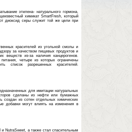
атывание этилена- натурального гормона,
еизвестный химикат SmartFresh, который
от диоксид серы служит той же цели при
твенных красителей из угольной смолы и
адзору за качеством пищевых продуктов и
их веществ из-за наличия канцерогенов.
 питания, четыре из которых ограничены
ть список разрешенных красителей.
редназначенных для имитации натуральных
заторов сделаны из нефти или бумажных
ь создан из сотен отдельных химических
ые добавки могут влиять на изменения в
 и NutraSweet, a также стал спасительным