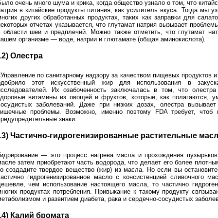
Было очень много шума и крика, когда общество узнало о том, что кита
натрия в китайские продукты питания, как усилитель вкуса. Тогда мы у
многих других обработанных продуктах, таких как заправки для салат
некоторых отчетах указывается, что глутамат натрия вызывает проблемы
в области шеи и предплечий. Можно также отметить, что глутамат нат
нашем организме — воде, натрии и глютамате (общая аминокислота).
12) Олестра
«Управление по санитарному надзору за качеством пищевых продуктов и
одобрило этот искусственный жир для использования в закуск
исследователей. Их озабоченность заключалась в том, что олестра
здоровые витамины из овощей и фруктов, которые, как полагаются, у
сосудистых заболеваний. Даже при низких дозах, олестра вызывает
кишечные проблемы. Возможно, именно поэтому FDA требует, чтоб 
предупредительные знаки.
13) Частично-гидрогенизированные растительные мас
Гидрирование — это процесс нагрева масла и прохождения пузырьков
масле затем приобретают часть водорода, что делает его более плотны
то создадите твердое вещество (жир) из масла. Но если вы остановите
частично гидрогенизированное масло с консистенцией сливочного мас
дешевле, чем использование настоящего масла, то частично гидроге
многих продуктах потребления. Привыкание к такому продукту связыв
метаболизмом и развитием диабета, рака и сердечно-сосудистых заболе
14) Калий бромата