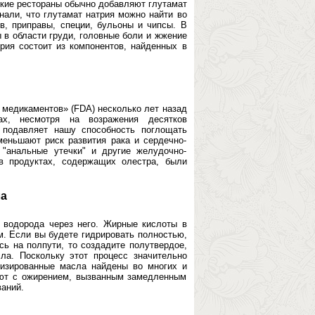
йские рестораны обычно добавляют глутамат
знали, что глутамат натрия можно найти во
ов, приправы, специи, бульоны и чипсы. В
 в области груди, головные боли и жжение
рия состоит из компонентов, найденных в
 медикаментов» (FDA) несколько лет назад
ах, несмотря на возражения десятков
 подавляет нашу способность поглощать
меньшают риск развития рака и сердечно-
 "анальные утечки" и другие желудочно-
в продуктах, содержащих олестра, были
ла
 водорода через него. Жирные кислоты в
м. Если вы будете гидрировать полностью,
сь на полпути, то создадите полутвердое,
ла. Поскольку этот процесс значительно
низированные масла найдены во многих и
ают с ожирением, вызванным замедленным
ваний.