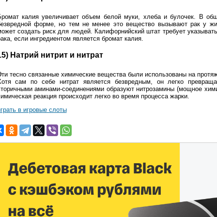
Бромат калия увеличивает объем белой муки, хлеба и булочек. В общ
безвредной форме, но тем не менее это вещество вызывают рак у жи
может создать риск для людей. Калифорнийский штат требует указывать 
рака, если ингредиентом является бромат калия.
15) Натрий нитрит и нитрат
Эти тесно связанные химические вещества были использованы на протяж
Хотя сам по себе нитрат является безвредным, он легко превраща
вторичными аминами-соединениями образуют нитрозамины (мощное хими
химическая реакция происходит легко во время процесса жарки.
играть в игровые слоты