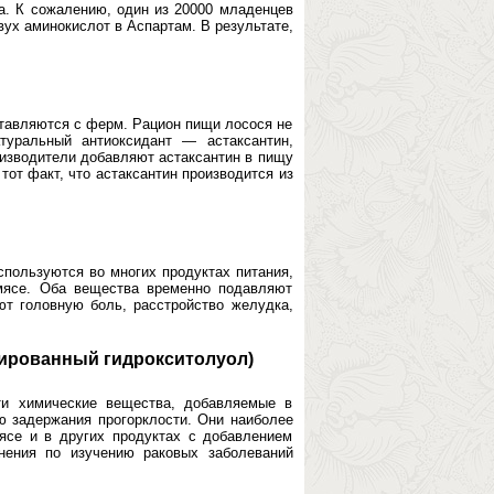
. К сожалению, один из 20000 младенцев
ух аминокислот в Аспартам. В результате,
ставляются с ферм. Рацион пищи лосося не
туральный антиоксидант — астаксантин,
оизводители добавляют астаксантин в пищу
тот факт, что астаксантин производится из
спользуются во многих продуктах питания,
 мясе. Оба вещества временно подавляют
т головную боль, расстройство желудка,
лированный гидрокситолуол)
ти химические вещества, добавляемые в
 задержания прогорклости. Они наиболее
ясе и в других продуктах с добавлением
нения по изучению раковых заболеваний