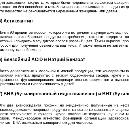
для желающих похудеть, которые были недовольны эффектом сахарина
рождается без способности метаболизировать фенилаланин — один из дв
это вещество не рекомендуется беременным женщинам или детям.
5) Астаксантин
Почти 90 процентов лосося, которого мы встречаем в супермаркетах, по
включает ракообразные продукты потребления, которые содержат на
который «придает» мясу дикого лосося розовый цвет. Таким образом, пр
лосося для получения свежего на вид мяса. И также нельзя не заметить 
каменноугольной смолы.
6) Бензойный ACID и Натрий Бензоат
Часто добавляемые к молочной и мясной продукции, эти консерванты и
включая напитки, продуктах с низким содержанием сахара, крупе и
нормальное функционирование пищеварительных ферментов и вызываю
приступы астмы и гиперактивность у детей.
7) ВНА (бутилированный гидроксианизол) и ВНТ (бути
Эти два антиоксиданта похожи, но неидентично полученные из неф
маслосодержащие пищевые продукты в качестве консерванта и с целью
часто встречаются в сухарях, крупе, колбасных изделиях, сушеном м
жиров. Международное агентство Всемирной организации здравоохра
считает ВНА возможным канцерогеном для человека.