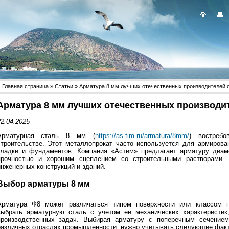
Главная страница
»
Статьи
» Арматура 8 мм лучших отечественных производителей 
Арматура 8 мм лучших отечественных производи
2.04.2025
Арматурная сталь 8 мм (
https://as-tim.ru/armatura/8mm/
) востреб
строительстве. Этот металлопрокат часто используется для армирован
кладки и фундаментов. Компания «Астим» предлагает арматуру диам
прочностью и хорошим сцеплением со строительными растворами.
инженерных конструкций и зданий.
Выбор арматуры 8 мм
Арматура Ф8 может различаться типом поверхности или классом п
выбрать арматурную сталь с учетом ее механических характеристик
производственных задач. Выбирая арматуру с поперечным сечение
различных отраслях промышленности, нужно учитывать следующие фак