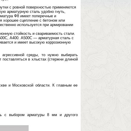
рутки с ровной поверхностью применяются
акую арматурную сталь удобно гнуть,
рматура Ф8 имеет поперечные и
я хорошее сцепление с бетоном или
ественно используется при армировании
ионную стойкость и свариваемость стали.
500С, А400. А500С — арматурная сталь с
ивается и имеет высокую коррозионную
 агрессивной среды, то нужно выбирать
т поставляться в хлыстах (стержни длиной
кве и Московской области. К главным ее
чь с выбором арматуры 8 мм и другого