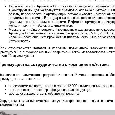
Тип поверхности. Арматура Ф8 может быть гладкой и рифленой. П
в конструкциях, где не требуется сильное сцепление с бетоном. Т
резать, использовать в армирующих сетках и кладке. Рифленая а
продольные выступы. Благодаря такой поверхности обеспечиваетс
другими строительными растворами. Рифленая арматура преимущ
монолитных плит, балок и фундаментов.
Марка стали. Она определяет прочностные характеристики, корроз
Арматура Ф8 выполняется из разных марок стали: 35 ГС, 25Г2С, А
хорошим соотношением прочности и пластичности. Она легко свар
устойчивость.
Если строительство ведется в условиях повышенной влажности или
арматуру Ф8 с антикоррозионным покрытием. Такой металлопрокат може
 или 12 м) или бухтах.
Преимущества сотрудничества с компанией «Астим»
Эта компания занимается продажей и поставкой металлопроката в Мос
преимуществам относится:
в ассортименте представлено более 12 000 наименований товаров;
поставляется только сертифицированная продукция;
доставка заказов в день обращения клиента.
Сотрудники компании «Астим» могут быстро принять заказ и помо
металлопроката.