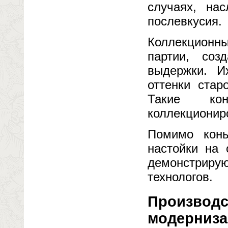
случаях, на
послевкусия.
Коллекционны
партии, соз
выдержки. И
оттенки стар
Такие кон
коллекционир
Помимо конь
настойки на 
демонстрирую
технологов.
Производс
модерниза