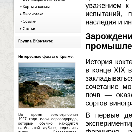
уважением к 
Карты и схемы
испытаний, 
Библиотека
наследия и и
Ссылки
Статьи
Зарождени
Группа ВКонтакте:
промышле
Интересные факты о Крыме:
История кокт
в конце XIX в
закладыватьс
сочетание мо
почв — оказ
сортов виногр
В первые де
Во время землетрясения
1927 года слои сероводорода,
эксперименти
которые обычно находятся
на большой глубине, поднялись
формируя р