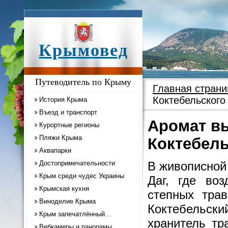
Крымовед
Путеводитель по Крыму
Главная страни
Коктебельского
История Крыма
Въезд и транспорт
Аромат в
Курортные регионы
Пляжи Крыма
Коктебель
Аквапарки
Достопримечательности
В живописной
Крым среди чудес Украины
Даг, где во
Крымская кухня
степных трав
Виноделие Крыма
Коктебельски
Крым запечатлённый...
хранитель тр
Вебкамеры и панорамы