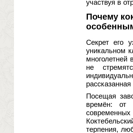
участвуя в от
Почему ко
особенны
Секрет его у
уникальном к
многолетней 
не стремят
индивидуал
рассказанная 
Посещая зав
времён: от 
современн
Коктебельски
терпения, люб