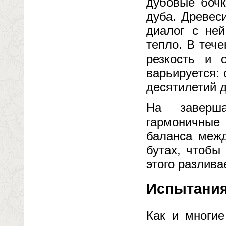
дубовые бочк
дуба. Древес
диалог с ней
тепло. В теч
резкость и 
варьируется: 
десятилетий 
На заверша
гармоничные 
баланса межд
бутах, чтобы
этого разлива
Испытания
Как и многие