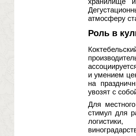
хранилище и
Дегустационн
атмосферу ст
Роль в кул
Коктебель
производитель
ассоциируетс
и умением це
на праздничн
увозят с собо
Для местного
стимул для р
логистики
виноградарст