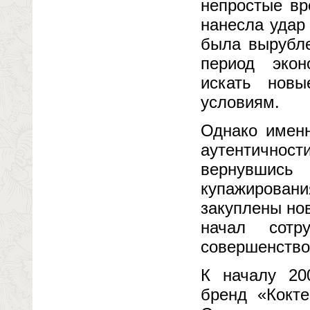
непростые вр
нанесла удар
была вырубле
период экон
искать нов
условиям.
Однако именн
аутентичност
вернувшис
купажирован
закуплены но
начал сотр
совершенство
К началу 200
бренд «Кокте