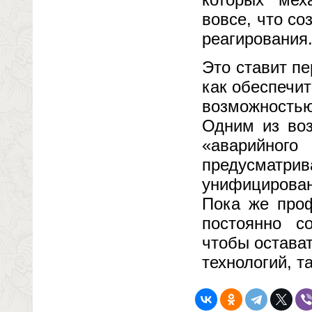
вовсе, что с
реагирования
Это ставит п
как обеспечи
возможностью
Одним из воз
«аварийного
предусматр
унифицирова
Пока же про
постоянно с
чтобы остава
технологий, т