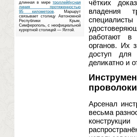
чётких дока
длинная в мире
троллейбусная
линия протяженностью
владения т
95 километров
. Маршрут
связывает столицу Автономной
специалист
Республики Крым,
Симферополь, с неофициальной
удостоверяющ
курортной столицей — Ялтой.
работают в 
органов. Их 
доступ для 
деликатно и о
Инструмен
проволоки
Арсенал инст
весьма разноо
конструкци
распростра