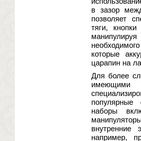
использование
в зазор меж
позволяет с
тяги, кнопк
манипулируя
необходимог
которые акку
царапин на л
Для более сл
имеющими 
специализи
популярные 
наборы вкл
манипуляторы
внутренние 
например, п