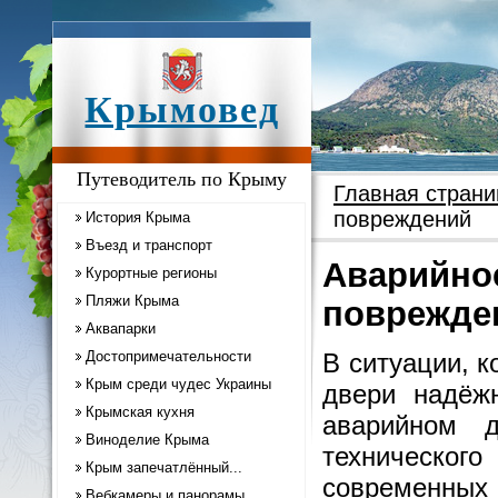
Крымовед
Путеводитель по Крыму
Главная страни
повреждений
История Крыма
Въезд и транспорт
Аварийное
Курортные регионы
Пляжи Крыма
поврежде
Аквапарки
Достопримечательности
В ситуации, к
Крым среди чудес Украины
двери надёжн
Крымская кухня
аварийном 
Виноделие Крыма
технического
Крым запечатлённый...
современных
Вебкамеры и панорамы