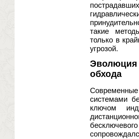
пострадавш
гидравлическ
принудительн
такие метод
только в край
угрозой.
Эволюция 
обхода
Современные
системами бе
ключом инд
дистанцион
бесключевого
сопровожд