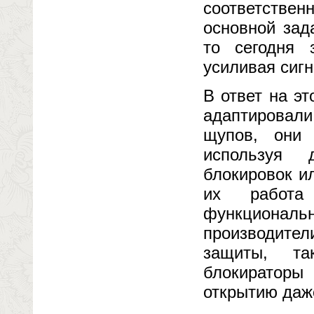
соответствен
основной зад
то сегодня 
усиливая сигн
В ответ на э
адаптировали
щупов, они 
используя 
блокировок и
их работа
функциональ
производите
защиты, та
блокираторы
открытию даж