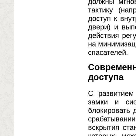
должны мгно
тактику (нап
доступ к вну
двери) и вып
действия рег
на минимизац
спасателей.
Современн
доступа
С развитием 
замки и сис
блокировать 
срабатывани
вскрытия ста
которых мех