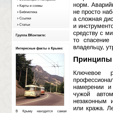
норм. Аварий
Карты и схемы
не просто наб
Библиотека
а сложная ди
Ссылки
и инструмент
Статьи
средству с м
Группа ВКонтакте:
то спасение
владельцу, у
Интересные факты о Крыме:
Принципы 
Ключевое 
профессион
намерении и
чужой авто
незаконным 
или кража. Л
В Крыму находится самая