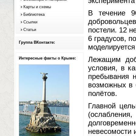
эксперимента 
Карты и схемы
В течение 9
Библиотека
добровольце
Ссылки
постели. 12 н
Статьи
6 градусов, п
Группа ВКонтакте:
моделируется
Лежащим доб
Интересные факты о Крыме:
условия, в к
пребывания н
возможных в 
полётов.
Главной цель
(ослабления,
долговременн
невесомости 