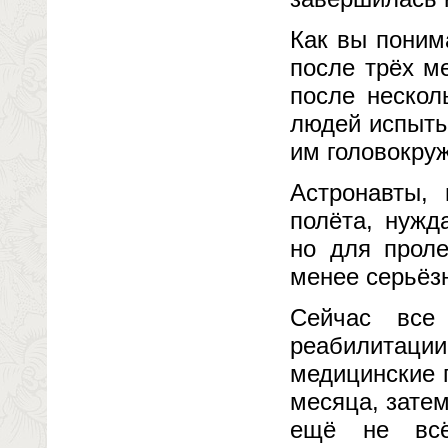
Как вы поним
после трёх м
после нескол
людей испыты
им головокру
Астронавты,
полёта, нужд
но для проле
менее серьёзн
Сейчас все
реабилитац
медицинские п
месяца, затем
ещё не всё