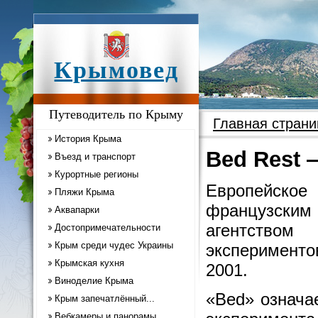
Крымовед
Путеводитель по Крыму
Главная страни
История Крыма
Bed Rest 
Въезд и транспорт
Курортные регионы
Европейско
Пляжи Крыма
французским 
Аквапарки
агентством
Достопримечательности
Крым среди чудес Украины
эксперименто
Крымская кухня
2001.
Виноделие Крыма
«Bed» означа
Крым запечатлённый...
Вебкамеры и панорамы