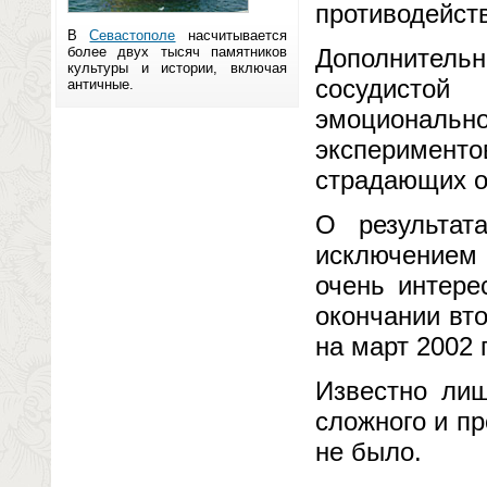
противодейст
В
Севастополе
насчитывается
более двух тысяч памятников
Дополнител
культуры и истории, включая
сосудистой
античные.
эмоционально
эксперимен
страдающих о
О результат
исключением 
очень интере
окончании вто
на март 2002 
Известно лиш
сложного и п
не было.