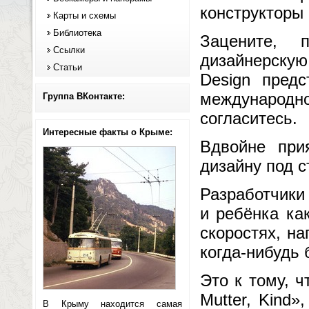
конструкторы 
Карты и схемы
Библиотека
Зацените, 
Ссылки
дизайнерскую
Статьи
Design пред
международно
Группа ВКонтакте:
согласитесь.
Интересные факты о Крыме:
Вдвойне при
дизайну под с
Разработчики
и ребёнка ка
скоростях, н
когда-нибудь 
Это к тому, ч
Mutter, Kind»
В Крыму находится самая