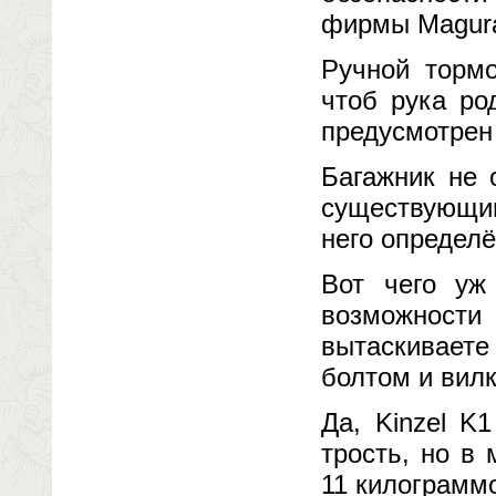
фирмы Magura
Ручной тормо
чтоб рука ро
предусмотрен 
Багажник не 
существующим
него определ
Вот чего уж
возможност
вытаскиваете
болтом и вилк
Да, Kinzel K
трость, но в
11 килограммо