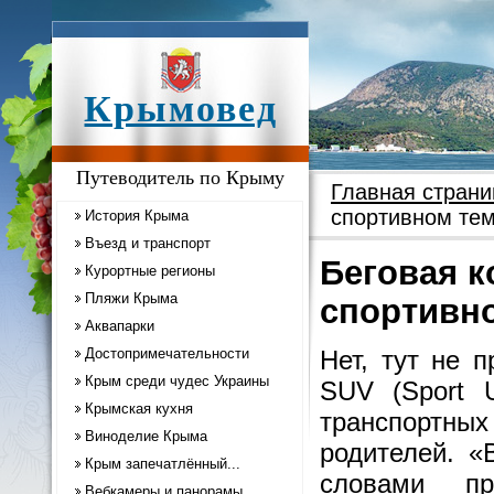
Крымовед
Путеводитель по Крыму
Главная страни
спортивном те
История Крыма
Въезд и транспорт
Беговая к
Курортные регионы
Пляжи Крыма
спортивн
Аквапарки
Достопримечательности
Нет, тут не 
Крым среди чудес Украины
SUV (Sport U
Крымская кухня
транспортных
Виноделие Крыма
родителей. «
Крым запечатлённый...
словами пр
Вебкамеры и панорамы