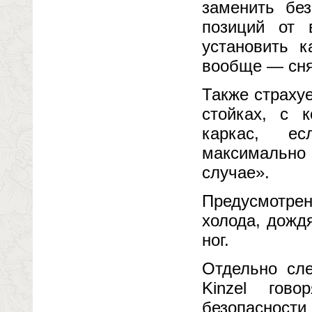
заменить бе
позиций от 
установить к
вообще — снят
Также страху
стойках, с 
каркас, ес
максимальн
случае».
Предусмотрен
холода, дожд
ног.
Отдельно сле
Kinzel гов
безопасност