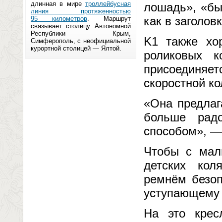
длинная в мире
троллейбусная
лошадь», «бы
линия протяженностью
как в заголовк
95 километров
. Маршрут
связывает столицу Автономной
Республики Крым,
K1 также хо
Симферополь, с неофициальной
курортной столицей — Ялтой.
роликовых к
присоединяе
скоростной ко
«Она предлаг
больше рад
способом», — 
Чтобы с мал
детских кол
ремнём безоп
уступающему 
На это крес