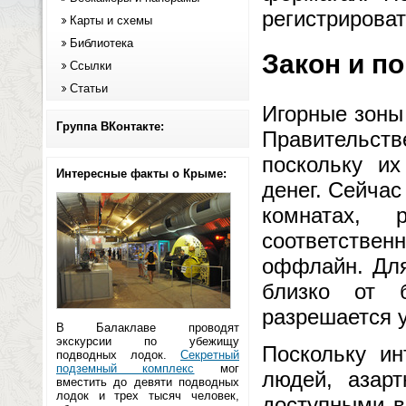
регистрирова
Карты и схемы
Библиотека
Закон и по
Ссылки
Статьи
Игорные зоны 
Группа ВКонтакте:
Правительств
поскольку их
Интересные факты о Крыме:
денег. Сейчас
комнатах, 
соответствен
оффлайн. Для
близко от б
разрешается у
В Балаклаве проводят
экскурсии по убежищу
Поскольку ин
подводных лодок.
Секретный
подземный комплекс
мог
людей, азар
вместить до девяти подводных
лодок и трех тысяч человек,
доступными в