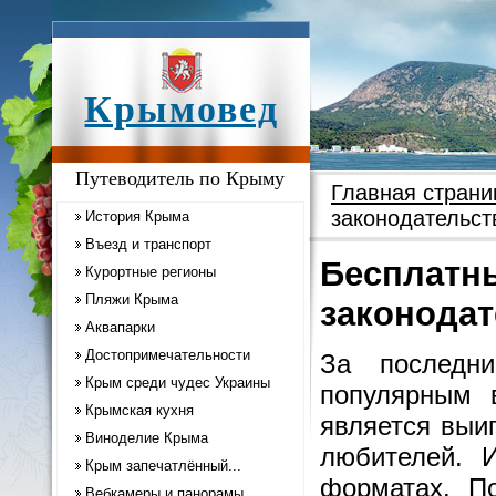
Крымовед
Путеводитель по Крыму
Главная страни
законодательст
История Крыма
Въезд и транспорт
Бесплатны
Курортные регионы
Пляжи Крыма
законодат
Аквапарки
Достопримечательности
За последн
Крым среди чудес Украины
популярным 
Крымская кухня
является выи
Виноделие Крыма
любителей. 
Крым запечатлённый...
форматах. П
Вебкамеры и панорамы