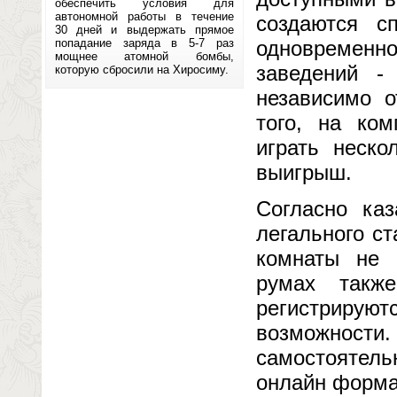
обеспечить условия для
автономной работы в течение
создаются с
30 дней и выдержать прямое
попадание заряда в 5-7 раз
одновременно
мощнее атомной бомбы,
заведений -
которую сбросили на Хиросиму.
независимо о
того, на ко
играть неско
выигрыш.
Согласно ка
легального с
комнаты не 
румах такж
регистрирую
возможност
самостоятель
онлайн форма